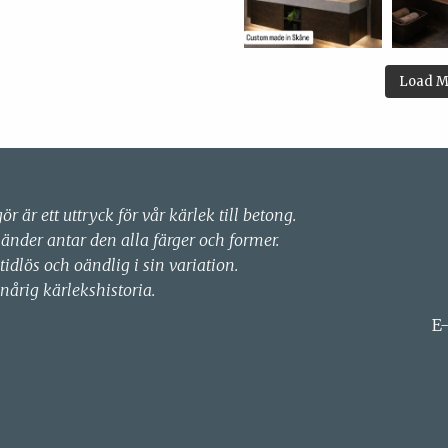
Load M
gör är ett uttryck för vår kärlek till betong.
händer antar den alla färger och former.
 tidlös och oändlig i sin variation.
nårig kärlekshistoria.
E