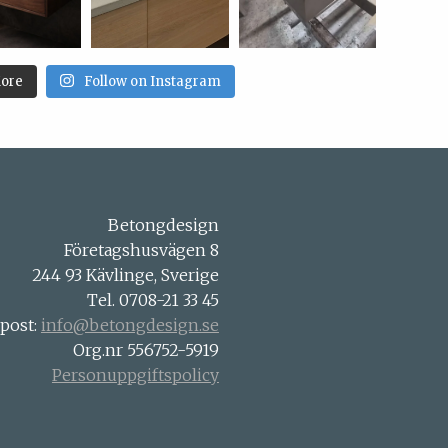
ore
Follow on Instagram
Betongdesign
Företagshusvägen 8
244 93 Kävlinge, Sverige
Tel. 0708-21 33 45
-post:
info@betongdesign.se
Org.nr 556752-5919
Personuppgiftspolicy