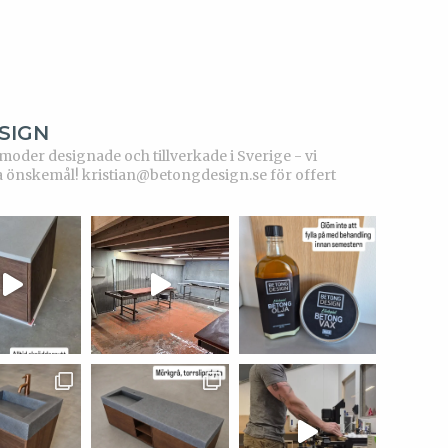
SIGN
der designade och tillverkade i Sverige - vi
a önskemål!
kristian@betongdesign.se för offert