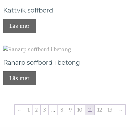
Kattvik soffbord
Läs mer
Ranarp soffbord i betong
Läs mer
←
1
2
3
…
8
9
10
11
12
13
→