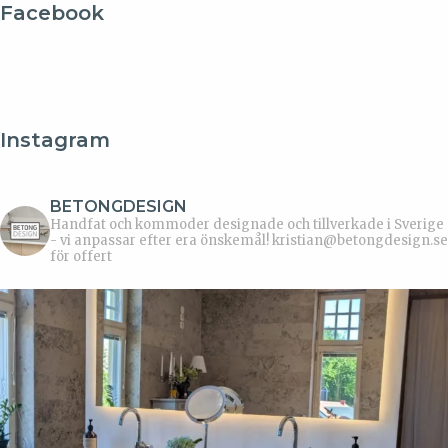
Facebook
Instagram
BETONGDESIGN
Handfat och kommoder designade och tillverkade i Sverige
- vi anpassar efter era önskemål!
kristian@betongdesign.se
för offert