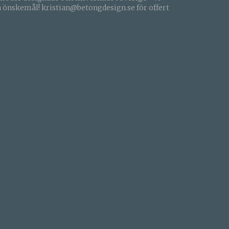
a önskemål!
kristian@betongdesign.se för offert