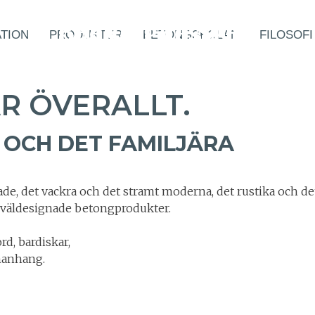
BETONGDESIGN
BETONGDESIGN
BETONGDESIGN
betongdesign
ATION
PRODUKTER
BETONGSKOLAN
FILOSOFI
ett mänskligt hantverk
ett mänskligt hantverk
ett mänskligt hantverk
ett mänskligt hantverk
R ÖVERALLT.
SE det vi gör
SE det vi gör
SE det vi gör
SE det vi gör
A OCH DET FAMILJÄRA
ade, det vackra och det stramt moderna, det rustika och de
 väldesignade betongprodukter.
rd, bardiskar,
manhang.