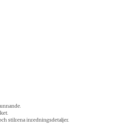
kunnande.
ket.
ch stilrena inredningsdetaljer.