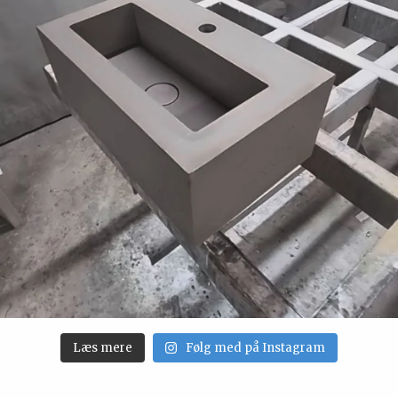
Læs mere
Følg med på Instagram