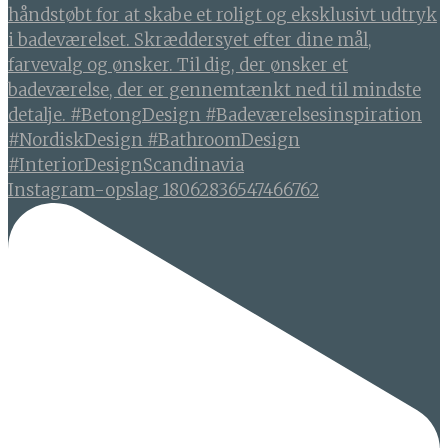
Instagram-opslag 18062836547466762