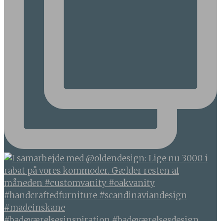
#badeværelsesinspiration #badeværelsesdesign