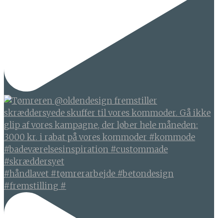
#håndlavet #tømrerarbejde #betondesign
#fremstilling #