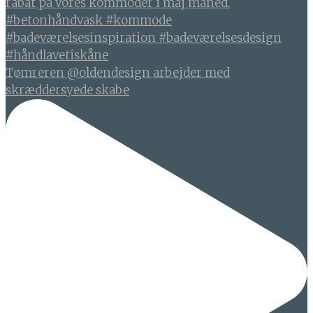
Tømreren @oldendesign arbejder med
skræddersyede skabe