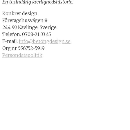
En tusindårig kærlighedshistorie.
Konkret design
Företagshusvägen 8
244 93 Kävlinge, Sverige
Telefon: 0708-21 33 45
E-mail:
info@betongdesign.se
Org.nr 556752-5919
Persondatapolitik