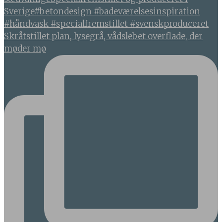
Skråtstillet plan, lysegrå, vådslebet overflade, der
møder mø