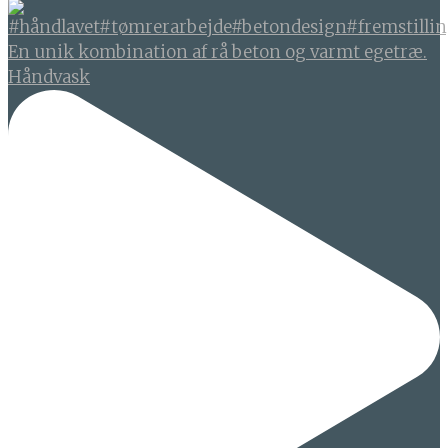
En unik kombination af rå beton og varmt egetræ.
Håndvask