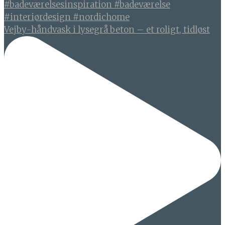
Vejby-håndvask i lysegrå beton – et roligt, tidløst