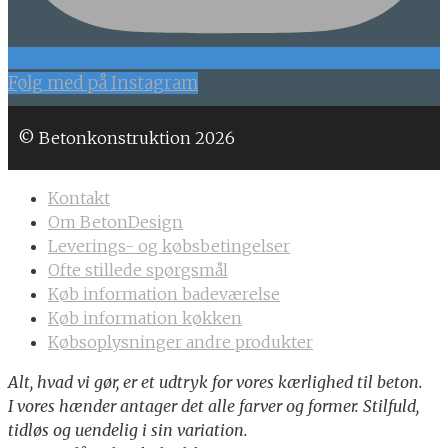
Følg med på Instagram
© Betonkonstruktion 2026
Kontakt
Om BetonDesign
Leverings- og købsbetingelser
Ofte stillede spørgsmål
Køb information badeværelse
Køb information køkken
Købsoplysninger andre produkter
Alt, hvad vi gør, er et udtryk for vores kærlighed til beton.
I vores hænder antager det alle farver og former. Stilfuld,
tidløs og uendelig i sin variation.