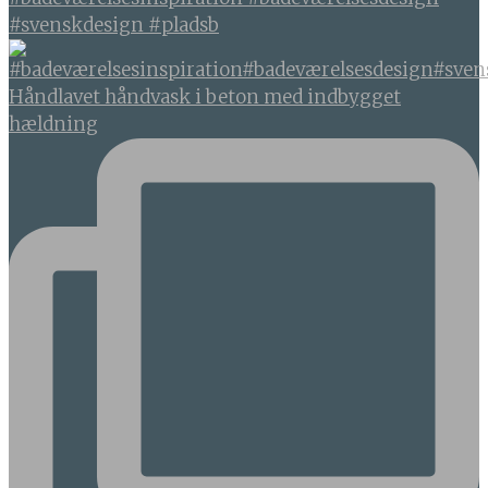
#svenskdesign #pladsb
Håndlavet håndvask i beton med indbygget
hældning