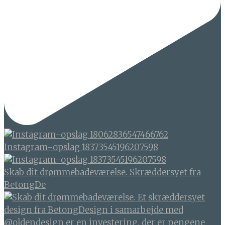
Instagram-opslag 18373545196207598
Skab dit drømmebadeværelse. Skræddersyet fra
BetongDe