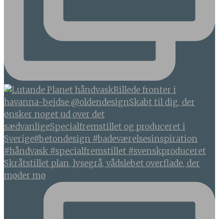
Skråtstillet plan, lysegrå, vådslebet overflade, der
møder mø