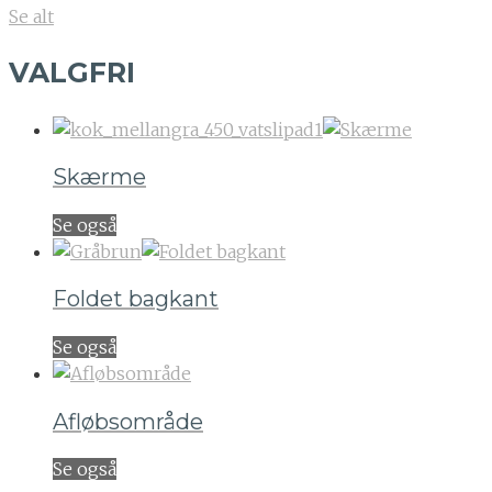
Se alt
VALGFRI
Skærme
Se også
Foldet bagkant
Se også
Afløbsområde
Se også