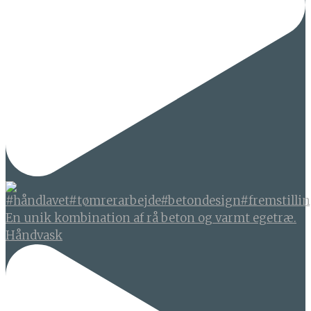
En unik kombination af rå beton og varmt egetræ.
Håndvask