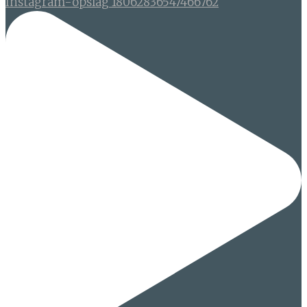
Instagram-opslag 18062836547466762