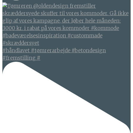
#håndlavet #tømrerarbejde #betondesign
#fremstilling #