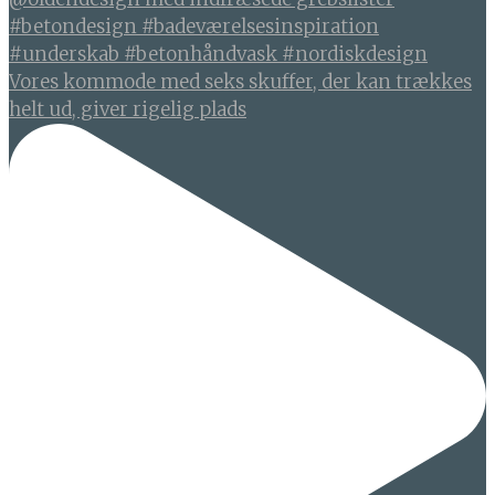
Vores kommode med seks skuffer, der kan trækkes
helt ud, giver rigelig plads