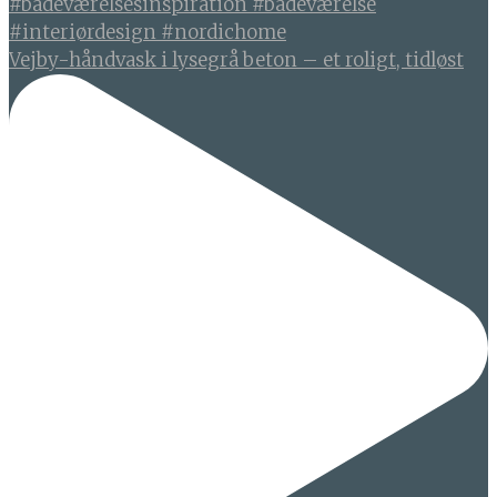
Vejby-håndvask i lysegrå beton – et roligt, tidløst