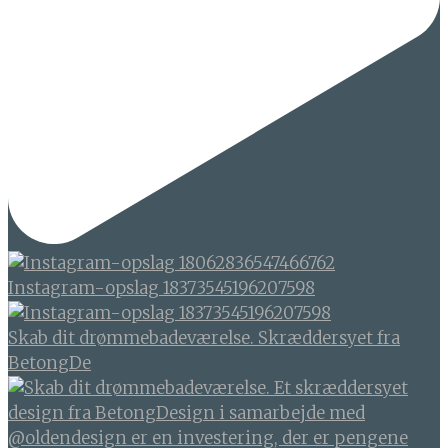
Instagram-opslag 18373545196207598
Skab dit drømmebadeværelse. Skræddersyet fra
BetongDe