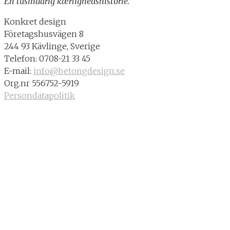
En tusindårig kærlighedshistorie.
Konkret design
Företagshusvägen 8
244 93 Kävlinge, Sverige
Telefon: 0708-21 33 45
E-mail:
info@betongdesign.se
Org.nr 556752-5919
Persondatapolitik