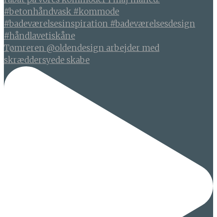
Tømreren @oldendesign arbejder med
skræddersyede skabe