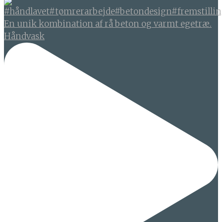
En unik kombination af rå beton og varmt egetræ.
Håndvask