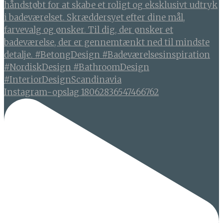
Instagram-opslag 18062836547466762