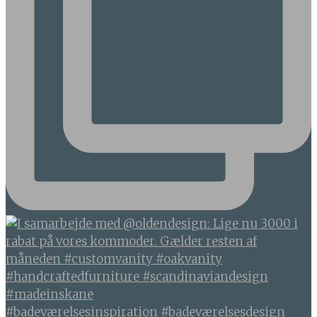
#badeværelsesinspiration #badeværelsesdesign