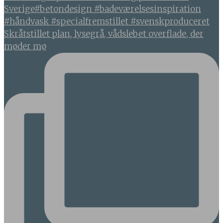
Skråtstillet plan, lysegrå, vådslebet overflade, der
møder mø