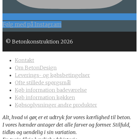
Følg med på Instagram
© Betonkonstruktion 2026
Kontakt
Om BetonDesign
Leverings- og købsbetingelser
Ofte stillede spørgsmål
Køb information badeværelse
Køb information køkken
Købsoplysninger andre produkter
Alt, hvad vi gør, er et udtryk for vores kærlighed til beton.
I vores hænder antager det alle farver og former. Stilfuld,
tidløs og uendelig i sin variation.