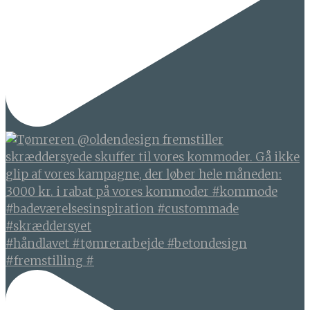
#håndlavet #tømrerarbejde #betondesign
#fremstilling #