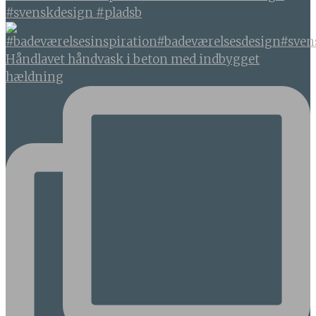
#svenskdesign #pladsb
Håndlavet håndvask i beton med indbygget
hældning