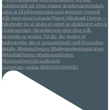
Instagram-opslag 18062836547466762