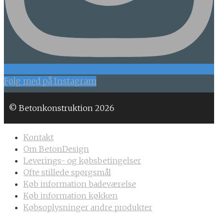
Følg med på Instagram
© Betonkonstruktion 2026
Kontakt
Om BetonDesign
Leverings- og købsbetingelser
Ofte stillede spørgsmål
Køb information badeværelse
Køb information køkken
Købsoplysninger andre produkter