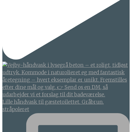
Lille håndvask til gæstetoilettet. Gråbrun,
stråpoleret