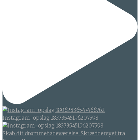
Instagram-opslag 18373545196207598
Skab dit drømmebadeværelse. Skræddersyet fra