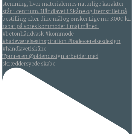
Tømreren @oldendesign arbejder med
skræddersyede skabe