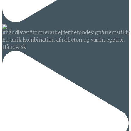
En unik kombination af rå beton og varmt egetræ.
Håndvask