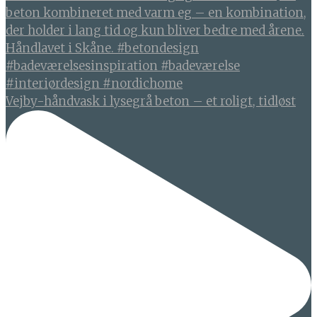
Vejby-håndvask i lysegrå beton – et roligt, tidløst