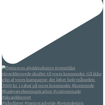
#håndlavet #tømrerarbejde #betondesign