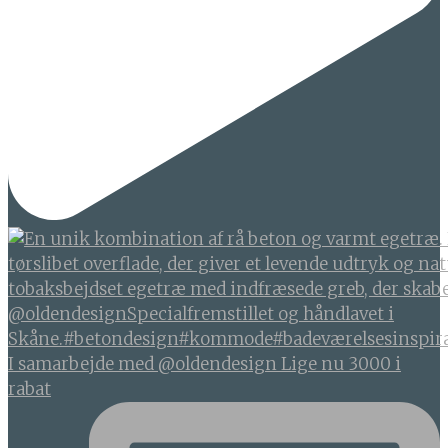
I samarbejde med @oldendesign Lige nu 3000 i
rabat