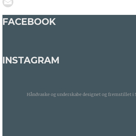
FACEBOOK
INSTAGRAM
BETONDESIGN
Håndvaske og underskabe designet og fremstillet i S