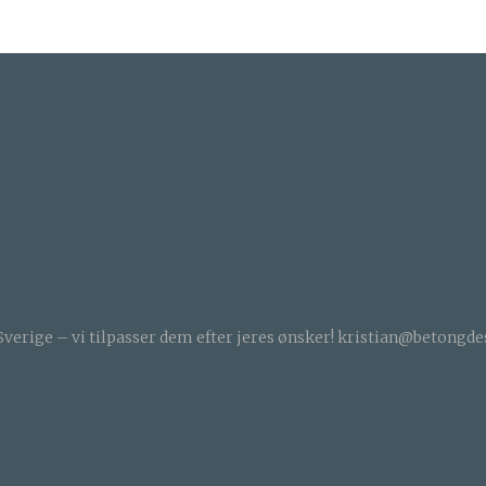
Pinterest
Email
verige – vi tilpasser dem efter jeres ønsker!
kristian@betongdesi