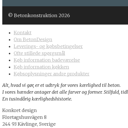
© Betonkonstruktion 2026
Kontakt
Om BetonDesign
Leverings- og købsbetingelser
Ofte stillede spørgsmål
Køb information badeværelse
Køb information køkken
Købsoplysninger andre produkter
Alt, hvad vi gør, er et udtryk for vores kærlighed til beton.
I vores hænder antager det alle farver og former. Stilfuld, tid
En tusindårig kærlighedshistorie.
Konkret design
Företagshusvägen 8
244 93 Kävlinge, Sverige