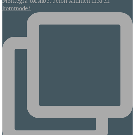
Mørkegrå, tørslibet beton sammen med en
kommode i