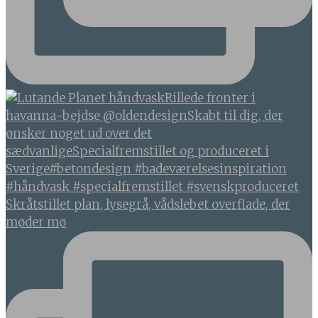
Skråtstillet plan, lysegrå, vådslebet overflade, der
møder mø