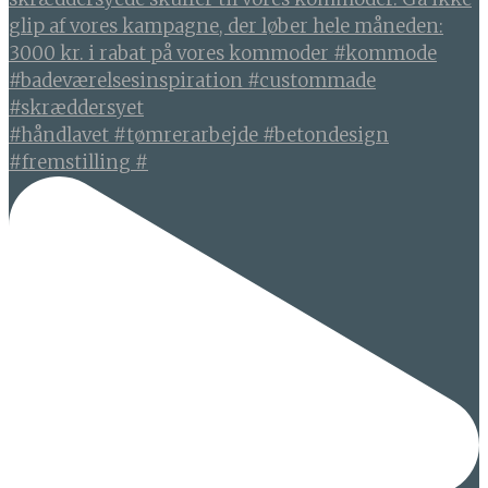
#håndlavet #tømrerarbejde #betondesign
#fremstilling #