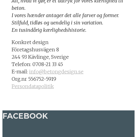
Alt, hvad vi gør, er et udtryk for vores kærlighed til
beton.
I vores hænder antager det alle farver og former.
Stilfuld, tidløs og uendelig i sin variation.
En tusindårig kærlighedshistorie.
Konkret design
Företagshusvägen 8
244 93 Kävlinge, Sverige
Telefon: 0708-21 33 45
E-mail:
info@betongdesign.se
Org.nr 556752-5919
Persondatapolitik
FACEBOOK