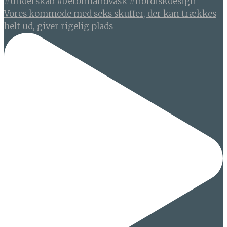
Vores kommode med seks skuffer, der kan trækkes
helt ud, giver rigelig plads