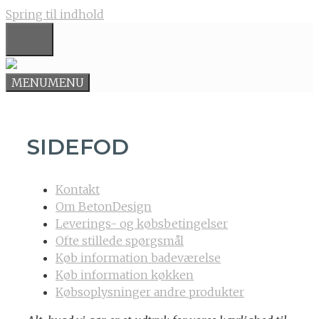
Spring til indhold
MENU
MENU
MENU
SIDEFOD
Kontakt
Om BetonDesign
Leverings- og købsbetingelser
Ofte stillede spørgsmål
Køb information badeværelse
Køb information køkken
Købsoplysninger andre produkter