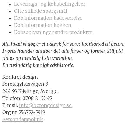
Leverings- og købsbetingelser
Ofte stillede spørgsmål
Køb information badeværelse
Køb information køkken
Købsoplysninger andre produkter
Alt, hvad vi gør, er et udtryk for vores kærlighed til beton.
I vores hænder antager det alle farver og former. Stilfuld,
tidløs og uendelig i sin variation.
En tusindårig kærlighedshistorie.
Konkret design
Företagshusvägen 8
244 93 Kävlinge, Sverige
Telefon: 0708-21 33 45
E-mail:
info@betongdesign.se
Org.nr 556752-5919
Persondatapolitik