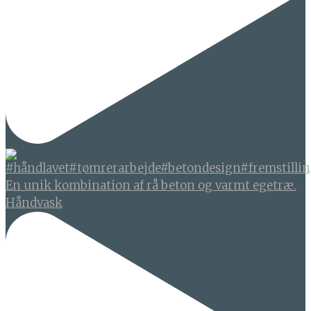
En unik kombination af rå beton og varmt egetræ.
Håndvask