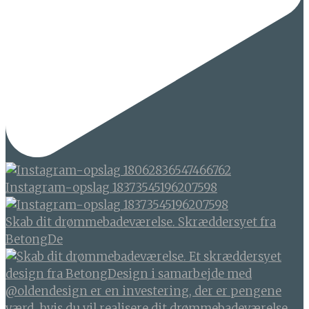
Instagram-opslag 18373545196207598
Skab dit drømmebadeværelse. Skræddersyet fra
BetongDe