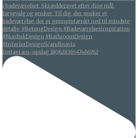
Instagram-opslag 18062836547466762