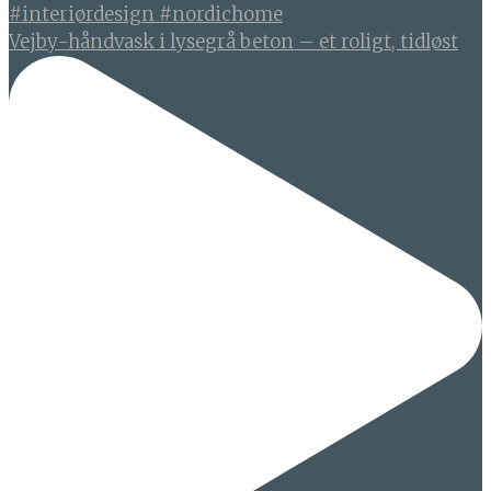
Vejby-håndvask i lysegrå beton – et roligt, tidløst