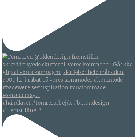
#håndlavet #tømrerarbejde #betondesign
#fremstilling #