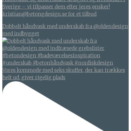
Sverige – vi tilpasser dem efter jeres ønsker!
kristian@betongdesign.se for et tilbud
Dobbelt håndvask med underskab fra @oldendesign
med indbygget
Vores kommode med seks skuffer, der kan trækkes
helt ud, giver rigelig plads