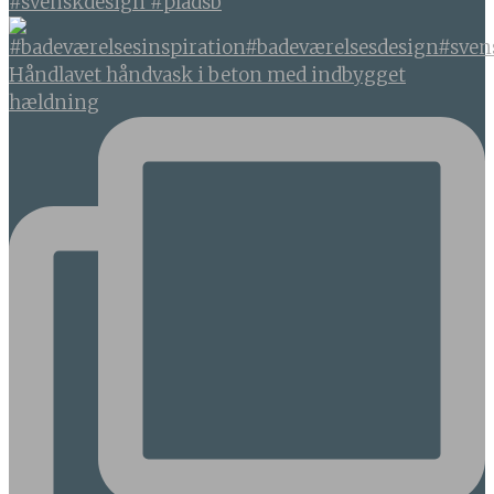
#svenskdesign #pladsb
Håndlavet håndvask i beton med indbygget
hældning