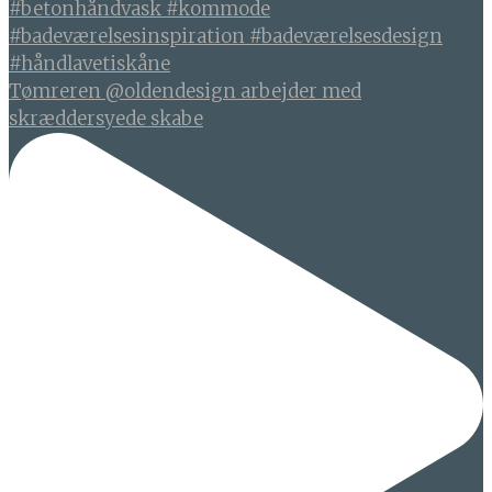
Tømreren @oldendesign arbejder med
skræddersyede skabe