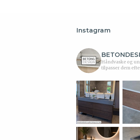
Instagram
BETONDES
Håndvaske og unde
tilpasser dem efte