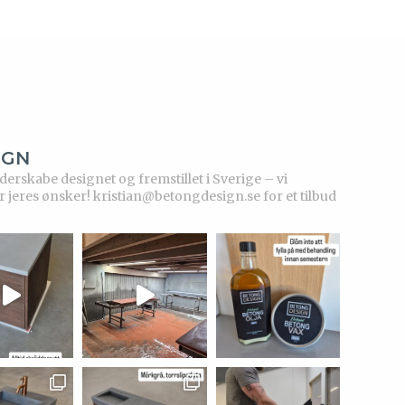
IGN
rskabe designet og fremstillet i Sverige – vi
r jeres ønsker!
kristian@betongdesign.se for et tilbud