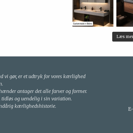
Læs me
ad vi gør, er et udtryk for vores kærlighed
n.
 hænder antager det alle farver og former.
, tidløs og uendelig i sin variation.
ndårig kærlighedshistorie.
E