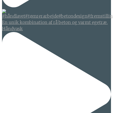
En unik kombination af rå beton og varmt egetræ.
Håndvask