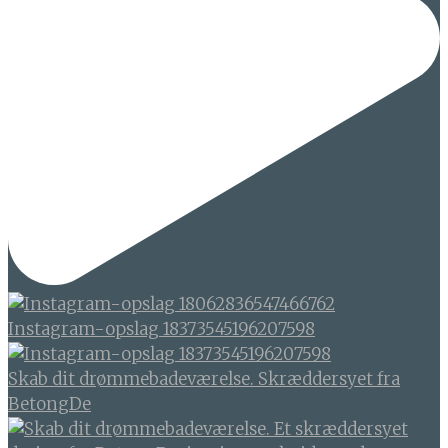
Instagram-opslag 18373545196207598
Skab dit drømmebadeværelse. Skræddersyet fra
BetongDe