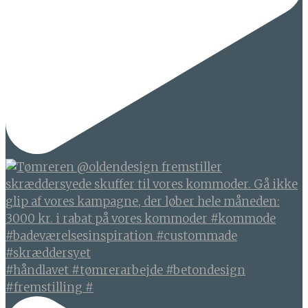
#håndlavet #tømrerarbejde #betondesign
#fremstilling #