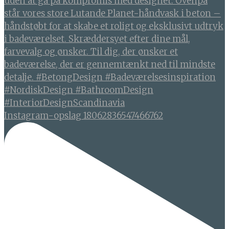
Instagram-opslag 18062836547466762