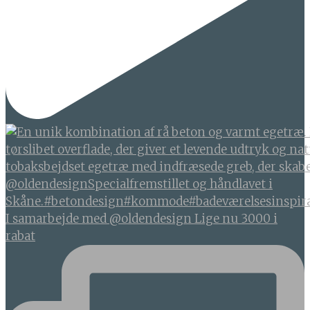
I samarbejde med @oldendesign Lige nu 3000 i
rabat