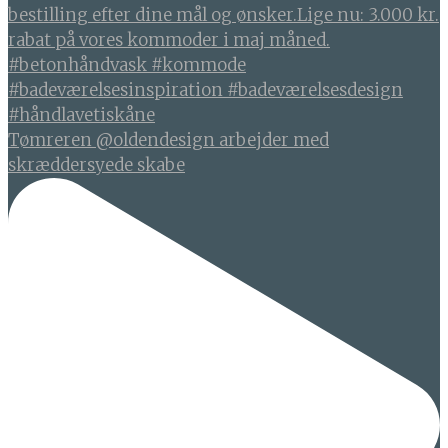
Tømreren @oldendesign arbejder med
skræddersyede skabe