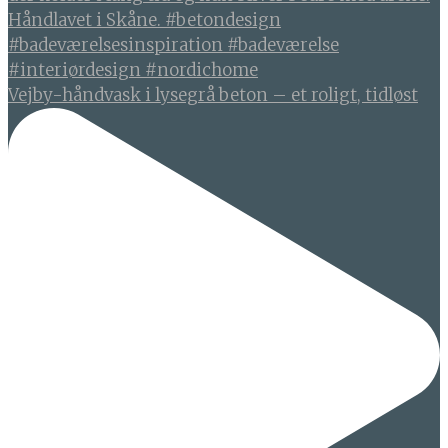
Vejby-håndvask i lysegrå beton – et roligt, tidløst