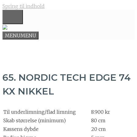
Spring til indhold
MENU
MENU
MENU
65. NORDIC TECH EDGE 74
KX NIKKEL
Til underlimning/flad limning
8.900 kr
Skab størrelse (minimum)
80 cm
Kassens dybde
20 cm