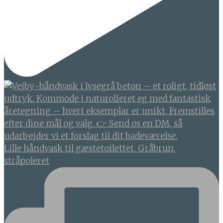
Lille håndvask til gæstetoilettet. Gråbrun,
stråpoleret