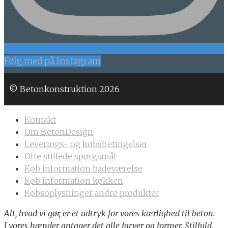
Følg med på Instagram
© Betonkonstruktion 2026
Kontakt
Om BetonDesign
Leverings- og købsbetingelser
Ofte stillede spørgsmål
Køb information badeværelse
Køb information køkken
Købsoplysninger andre produkter
Alt, hvad vi gør, er et udtryk for vores kærlighed til beton.
I vores hænder antager det alle farver og former. Stilfuld,