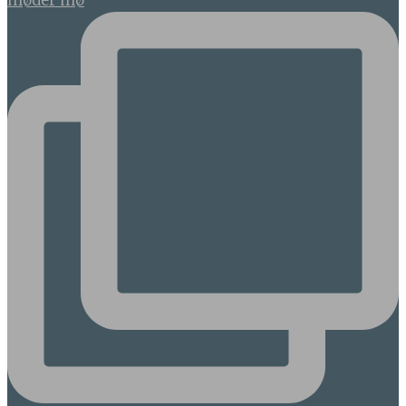
møder mø