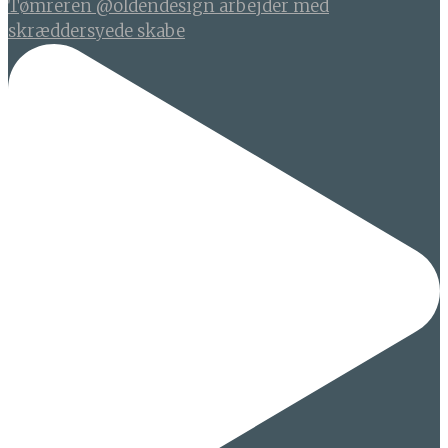
Tømreren @oldendesign arbejder med
skræddersyede skabe