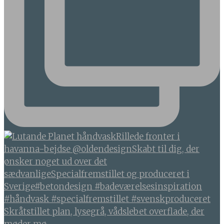
Skråtstillet plan, lysegrå, vådslebet overflade, der