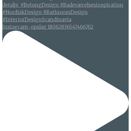
Instagram-opslag 18062836547466762