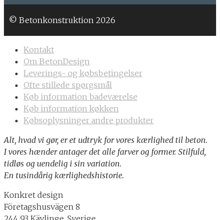
© Betonkonstruktion 2026
Kontakt
Om BetonDesign
Leverings- og købsbetingelser
Ofte stillede spørgsmål
Køb information badeværelse
Køb information køkken
Købsoplysninger andre produkter
Alt, hvad vi gør, er et udtryk for vores kærlighed til beton.
I vores hænder antager det alle farver og former. Stilfuld,
tidløs og uendelig i sin variation.
En tusindårig kærlighedshistorie.
Konkret design
Företagshusvägen 8
244 93 Kävlinge, Sverige