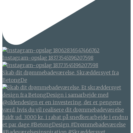
Instagram-opslag 18373545196207598
Skab dit drømmebadeværelse. Skræddersyet fra
BetongDe