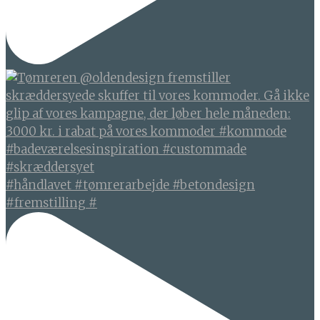
#håndlavet #tømrerarbejde #betondesign
#fremstilling #