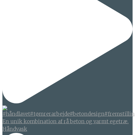
En unik kombination af rå beton og varmt egetræ.
Håndvask