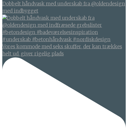
Dobbelt håndvask med underskab fra @oldendesign
med indbygget
Vores kommode med seks skuffer, der kan trækkes
helt ud, giver rigelig plads