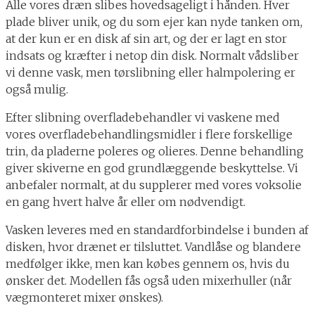
Alle vores dræn slibes hovedsageligt i hånden. Hver
plade bliver unik, og du som ejer kan nyde tanken om,
at der kun er en disk af sin art, og der er lagt en stor
indsats og kræfter i netop din disk. Normalt vådsliber
vi denne vask, men tørslibning eller halmpolering er
også mulig.
Efter slibning overfladebehandler vi vaskene med
vores overfladebehandlingsmidler i flere forskellige
trin, da pladerne poleres og olieres. Denne behandling
giver skiverne en god grundlæggende beskyttelse. Vi
anbefaler normalt, at du supplerer med vores voksolie
en gang hvert halve år eller om nødvendigt.
Vasken leveres med en standardforbindelse i bunden af
disken, hvor drænet er tilsluttet. Vandlåse og blandere
medfølger ikke, men kan købes gennem os, hvis du
ønsker det. Modellen fås også uden mixerhuller (når
vægmonteret mixer ønskes).