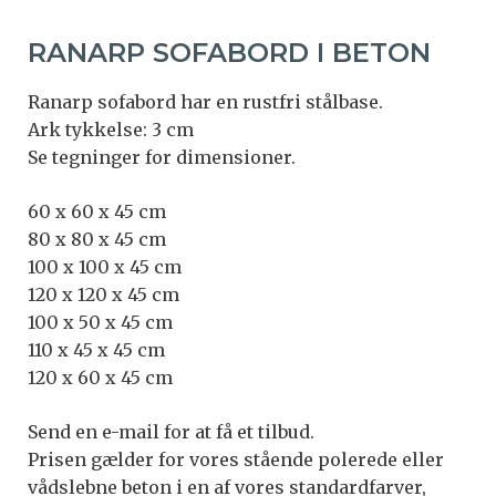
RANARP SOFABORD I BETON
Ranarp sofabord har en rustfri stålbase.
Ark tykkelse: 3 cm
Se tegninger for dimensioner.
60 x 60 x 45 cm
80 x 80 x 45 cm
100 x 100 x 45 cm
120 x 120 x 45 cm
100 x 50 x 45 cm
110 x 45 x 45 cm
120 x 60 x 45 cm
Send en e-mail for at få et tilbud.
Prisen gælder for vores stående polerede eller
vådslebne beton i en af vores standardfarver,