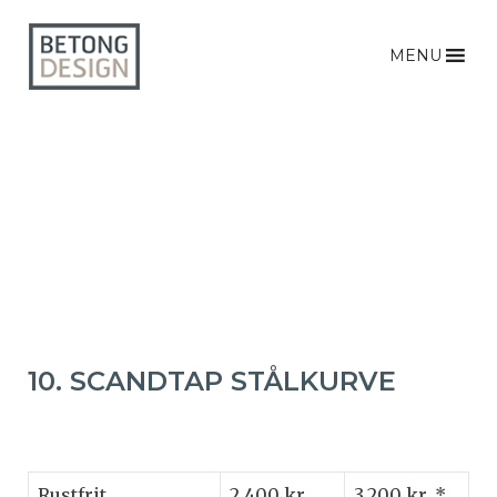
MENU
10. SCANDTAP STÅLKURVE
Rustfrit
2.400 kr.
3.200 kr. *