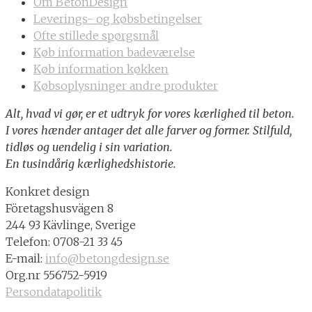
Om BetonDesign
Leverings- og købsbetingelser
Ofte stillede spørgsmål
Køb information badeværelse
Køb information køkken
Købsoplysninger andre produkter
Alt, hvad vi gør, er et udtryk for vores kærlighed til beton.
I vores hænder antager det alle farver og former. Stilfuld,
tidløs og uendelig i sin variation.
En tusindårig kærlighedshistorie.
Konkret design
Företagshusvägen 8
244 93 Kävlinge, Sverige
Telefon: 0708-21 33 45
E-mail:
info@betongdesign.se
Org.nr 556752-5919
Persondatapolitik