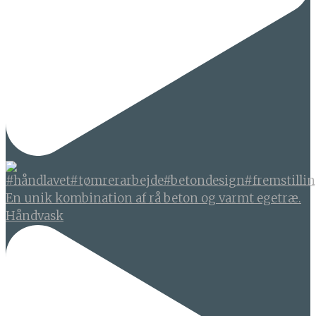
En unik kombination af rå beton og varmt egetræ.
Håndvask