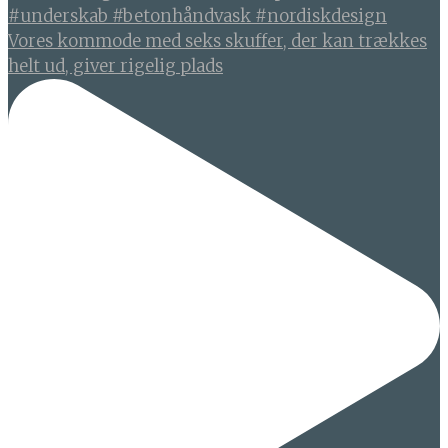
Vores kommode med seks skuffer, der kan trækkes
helt ud, giver rigelig plads