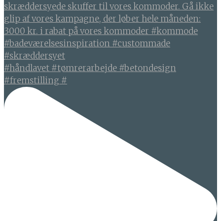
#håndlavet #tømrerarbejde #betondesign
#fremstilling #