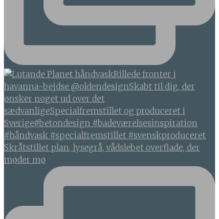
Skråtstillet plan, lysegrå, vådslebet overflade, der
møder mø