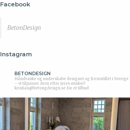
Facebook
BetonDesign
Instagram
BETONDESIGN
Håndvaske og underskabe designet og fremstillet i Sverige
– vi tilpasser dem efter jeres ønsker!
kristian@betongdesign.se for et tilbud