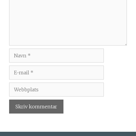
Navn
E-
mail
Websted