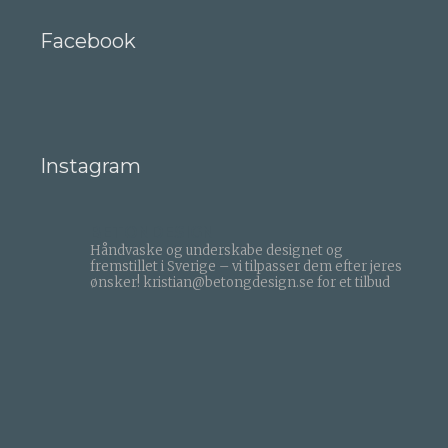
Facebook
Instagram
BETONDESIGN
Håndvaske og underskabe designet og
fremstillet i Sverige – vi tilpasser dem efter jeres
ønsker!
kristian@betongdesign.se for et tilbud