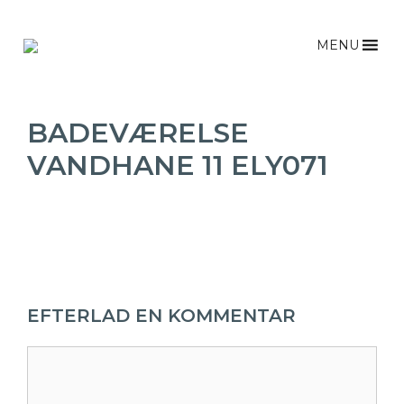
Spring
MENU
til
indhold
BADEVÆRELSE
VANDHANE 11 ELY071
EFTERLAD EN KOMMENTAR
Kommentar