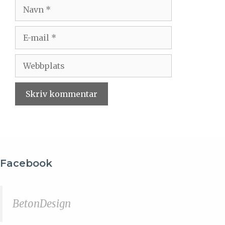
Facebook
BetonDesign