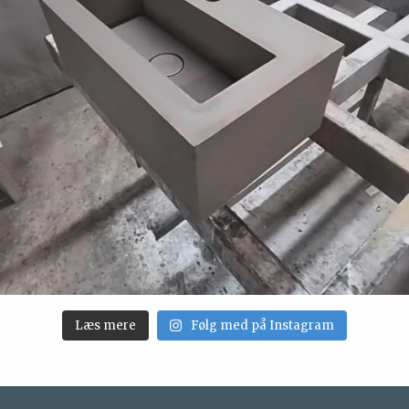
Læs mere
Følg med på Instagram