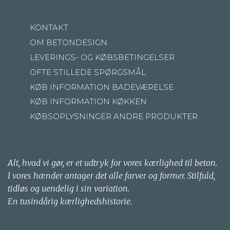
KONTAKT
OM BETONDESIGN
LEVERINGS- OG KØBSBETINGELSER
OFTE STILLEDE SPØRGSMÅL
KØB INFORMATION BADEVÆRELSE
KØB INFORMATION KØKKEN
KØBSOPLYSNINGER ANDRE PRODUKTER
Alt, hvad vi gør, er et udtryk for vores kærlighed til beton.
I vores hænder antager det alle farver og former. Stilfuld,
tidløs og uendelig i sin variation.
En tusindårig kærlighedshistorie.