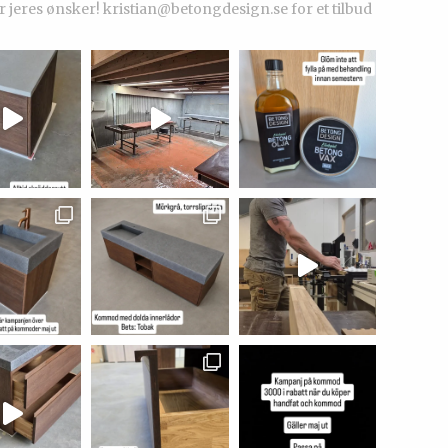
r jeres ønsker!
kristian@betongdesign.se for et tilbud