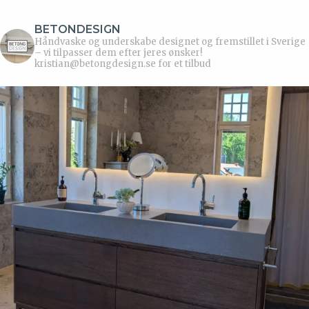
BETONDESIGN
Håndvaske og underskabe designet og fremstillet i Sverige
– vi tilpasser dem efter jeres ønsker!
kristian@betongdesign.se for et tilbud