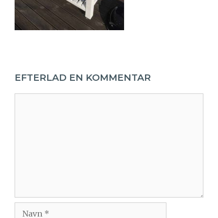
EFTERLAD EN KOMMENTAR