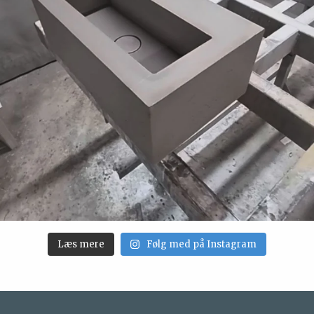
Læs mere
Følg med på Instagram