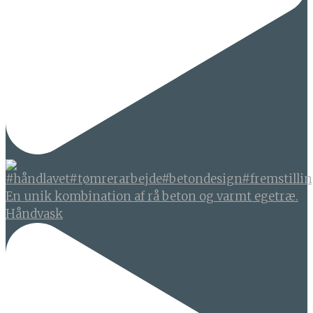
En unik kombination af rå beton og varmt egetræ.
Håndvask