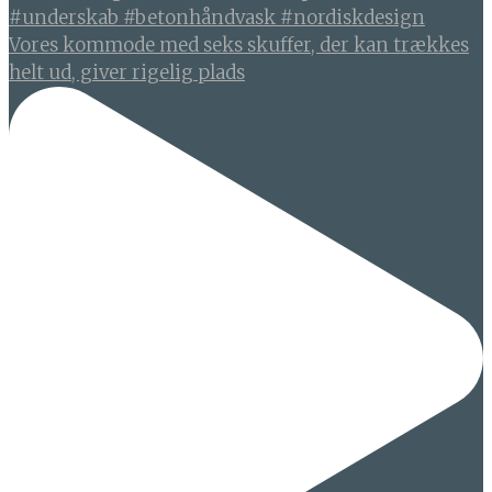
Vores kommode med seks skuffer, der kan trækkes
helt ud, giver rigelig plads