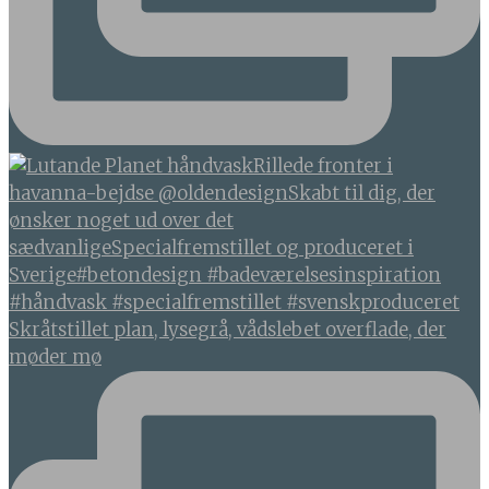
Skråtstillet plan, lysegrå, vådslebet overflade, der
møder mø