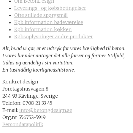
Om BetonDesign
Leverings- og købsbetingelser
Ofte stillede spørgsmål
Køb information badeværelse
Køb information køkken
Købsoplysninger andre produkter
Alt, hvad vi gør, er et udtryk for vores kærlighed til beton.
I vores hænder antager det alle farver og former. Stilfuld,
tidløs og uendelig i sin variation.
En tusindårig kærlighedshistorie.
Konkret design
Företagshusvägen 8
244 93 Kävlinge, Sverige
Telefon: 0708-21 33 45
E-mail:
info@betongdesign.se
Org.nr 556752-5919
Persondatapolitik