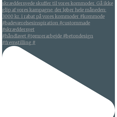
#håndlavet #tømrerarbejde #betondesign
#fremstilling #