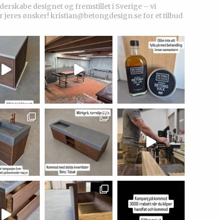
rskabe designet og fremstillet i Sverige – vi
r jeres ønsker!
kristian@betongdesign.se for et tilbud