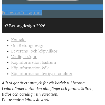
Follow on Instagram
© Betongdesign 2026
Kontakt
Om Betongdesign
Leverans- och köpvillkor
Vanliga frågor
Köpinformation badrum
Köpinformation kök
Köpinformation övriga produkter
Allt vi gör är ett uttryck för vår kärlek till betong.
I våra händer antar den alla färger och former. Stilren,
tidlös och oändlig i sin variation.
En tusenårig kärlekshistoria.