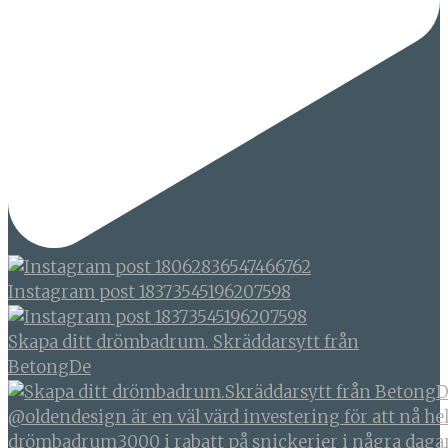
Instagram post 18373545196207598
Skapa ditt drömbadrum. Skräddarsytt från
BetongDe