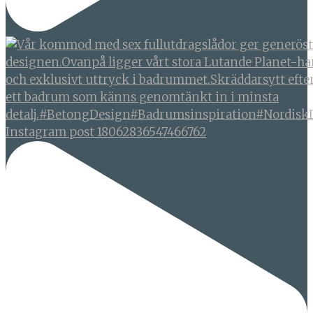
Instagram post 18062836547466762