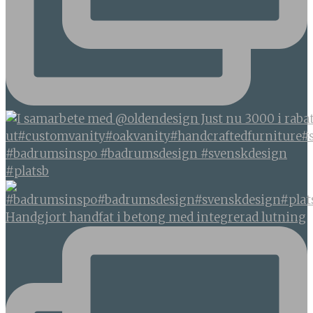
#badrumsinspo #badrumsdesign #svenskdesign
#platsb
Handgjort handfat i betong med integrerad lutning