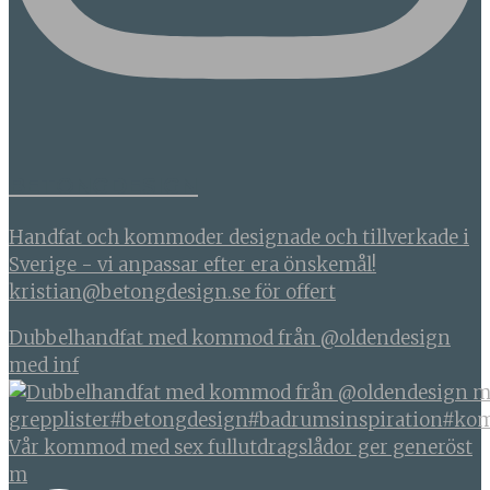
BETONGDESIGN
Handfat och kommoder designade och tillverkade i
Sverige - vi anpassar efter era önskemål!
kristian@betongdesign.se för offert
Dubbelhandfat med kommod från @oldendesign
med inf
Vår kommod med sex fullutdragslådor ger generöst
m