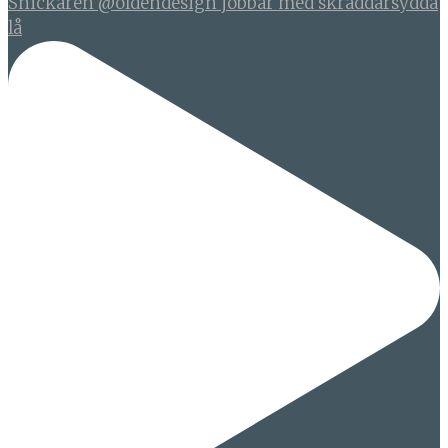
Snickaren @oldendesign jobbar med skräddarsydda
lå