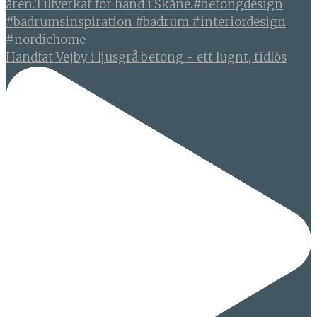
Handfat Vejby i ljusgrå betong - ett lugnt, tidlös