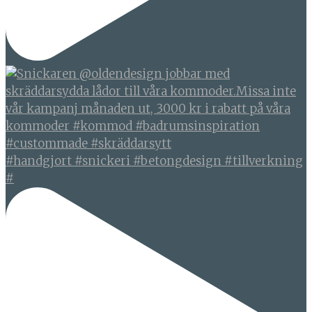
#handgjort #snickeri #betongdesign #tillverkning
#