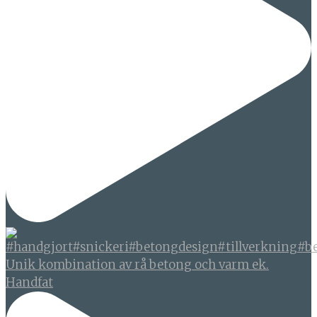
Unik kombination av rå betong och varm ek.
Handfat