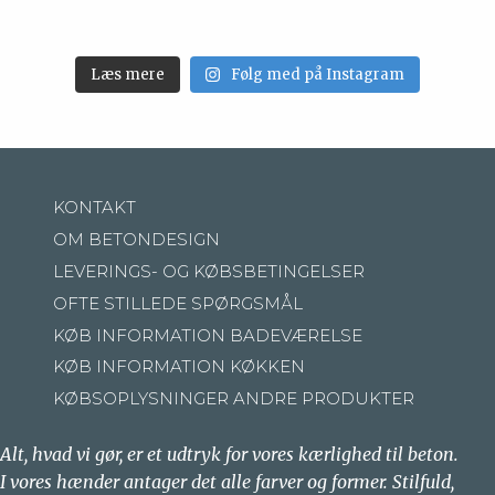
Læs mere
Følg med på Instagram
KONTAKT
OM BETONDESIGN
LEVERINGS- OG KØBSBETINGELSER
OFTE STILLEDE SPØRGSMÅL
KØB INFORMATION BADEVÆRELSE
KØB INFORMATION KØKKEN
KØBSOPLYSNINGER ANDRE PRODUKTER
Alt, hvad vi gør, er et udtryk for vores kærlighed til beton.
I vores hænder antager det alle farver og former. Stilfuld,