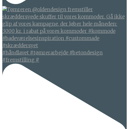
#håndlavet #tømrerarbejde #betondesign
#fremstilling #