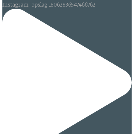
Instagram-opslag 18062836547466762