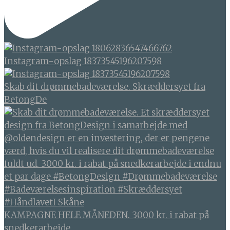
Instagram-opslag 18373545196207598
Skab dit drømmebadeværelse. Skræddersyet fra
BetongDe
KAMPAGNE HELE MÅNEDEN. 3000 kr. i rabat på
snedkerarbejde