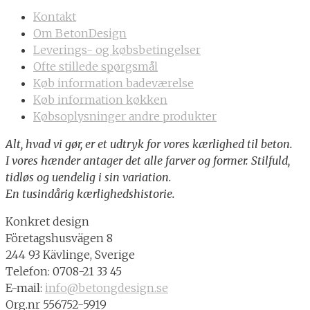
Kontakt
Om BetonDesign
Leverings- og købsbetingelser
Ofte stillede spørgsmål
Køb information badeværelse
Køb information køkken
Købsoplysninger andre produkter
Alt, hvad vi gør, er et udtryk for vores kærlighed til beton.
I vores hænder antager det alle farver og former. Stilfuld,
tidløs og uendelig i sin variation.
En tusindårig kærlighedshistorie.
Konkret design
Företagshusvägen 8
244 93 Kävlinge, Sverige
Telefon: 0708-21 33 45
E-mail:
info@betongdesign.se
Org.nr 556752-5919