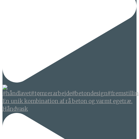
En unik kombination af rå beton og varmt egetræ.
Håndvask