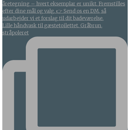
Lille håndvask til gæstetoilettet. Gråbrun,
stråpoleret