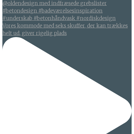
Vores kommode med seks skuffer, der kan trækkes
helt ud, giver rigelig plads