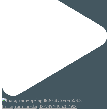
Instagram-opslag 18373545196207598