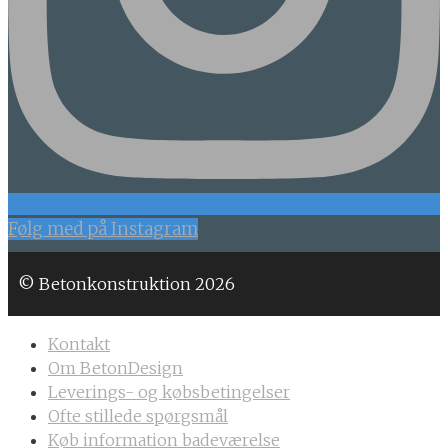
Følg med på Instagram
© Betonkonstruktion 2026
Kontakt
Om BetonDesign
Leverings- og købsbetingelser
Ofte stillede spørgsmål
Køb information badeværelse