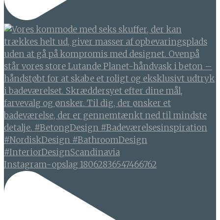
Instagram-opslag 18062836547466762