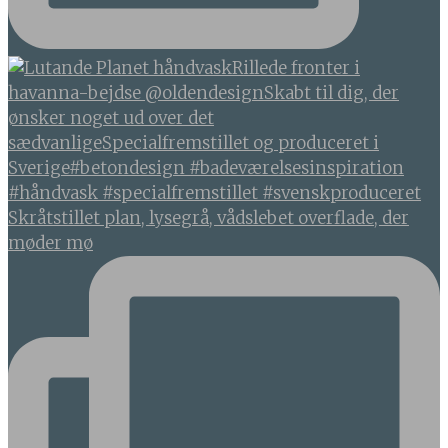
Skråtstillet plan, lysegrå, vådslebet overflade, der
møder mø