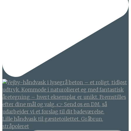
Lille håndvask til gæstetoilettet. Gråbrun,
stråpoleret