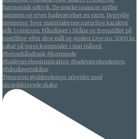
Tømreren @oldendesign arbejder med
skræddersyede skabe