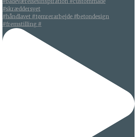
#håndlavet #tømrerarbejde #betondesign
#fremstilling #