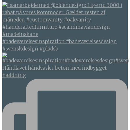
#badeværelsesinspiration #badeværelsesdesign
#svenskdesign #pladsb
Håndlavet håndvask i beton med indbygget
hældning