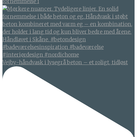
fornemmelse i
Vejby-håndvask i lysegrå beton – et roligt, tidløst