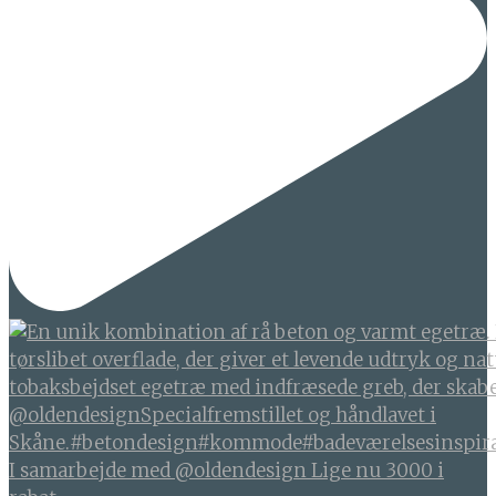
I samarbejde med @oldendesign Lige nu 3000 i