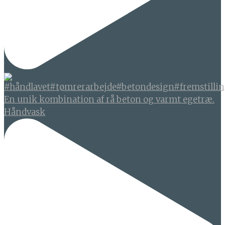
En unik kombination af rå beton og varmt egetræ.
Håndvask