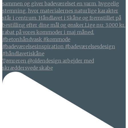
Tømreren @oldendesign arbejder med
skræddersyede skabe