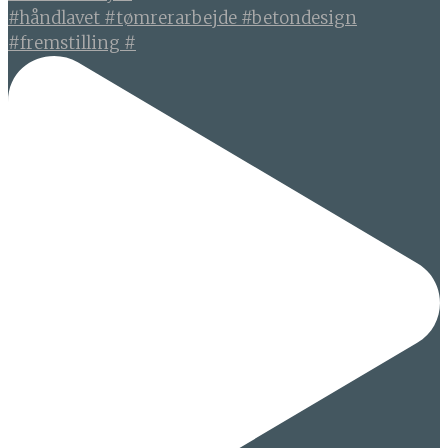
#håndlavet #tømrerarbejde #betondesign
#fremstilling #