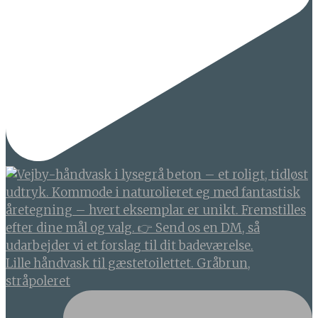
Lille håndvask til gæstetoilettet. Gråbrun,
stråpoleret