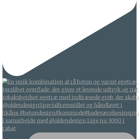
I samarbejde med @oldendesign Lige nu 3000 i
rabat