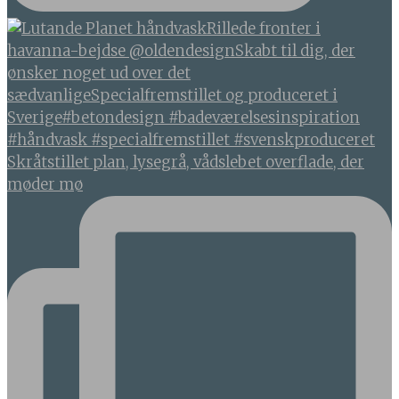
Skråtstillet plan, lysegrå, vådslebet overflade, der
møder mø