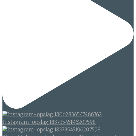
Instagram-opslag 18373545196207598