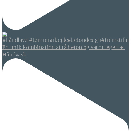
En unik kombination af rå beton og varmt egetræ.
Håndvask