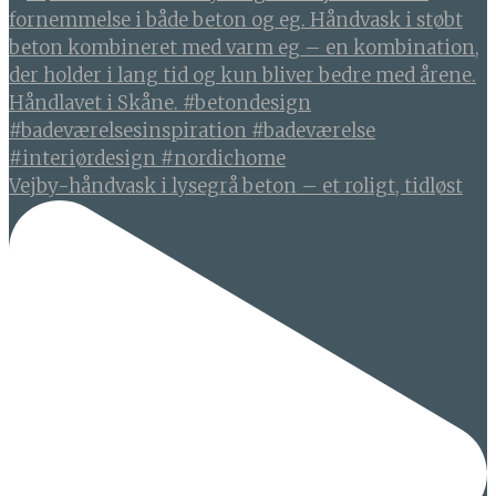
Vejby-håndvask i lysegrå beton – et roligt, tidløst