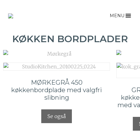
MENU
KØKKEN BORDPLADER
MØRKEGRÅ 450
køkkenbordplade med valgfri
G
slibning
køkke
med val
Se også