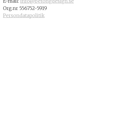
E-mail:
info@betongdesign.se
Org.nr 556752-5919
Persondatapolitik