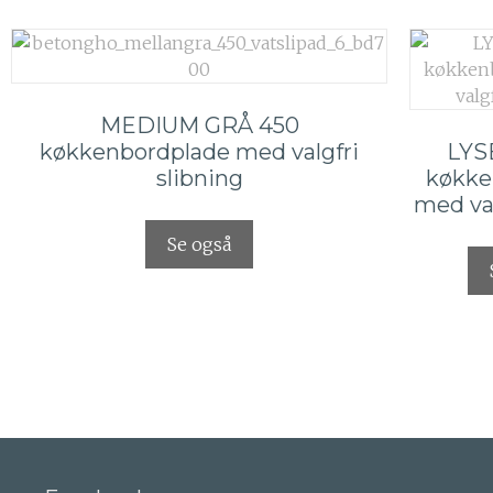
MEDIUM GRÅ 450
køkkenbordplade med valgfri
LYS
slibning
køkke
med val
Se også