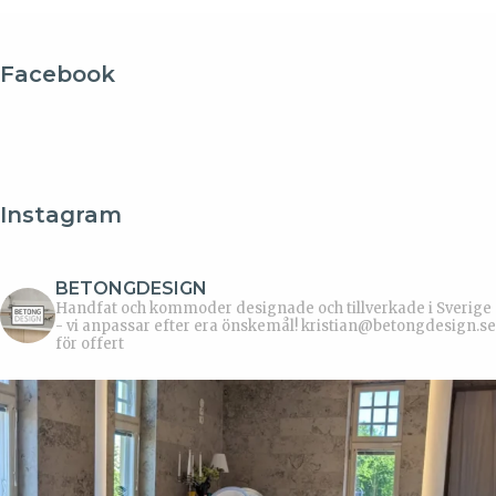
Facebook
Instagram
BETONGDESIGN
Handfat och kommoder designade och tillverkade i Sverige
- vi anpassar efter era önskemål!
kristian@betongdesign.se
för offert