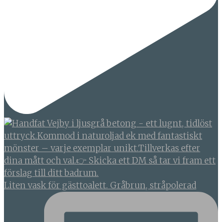
Liten vask för gästtoalett. Gråbrun, stråpolerad