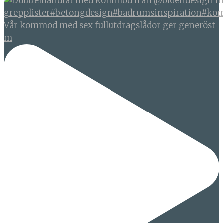
Vår kommod med sex fullutdragslådor ger generöst
m