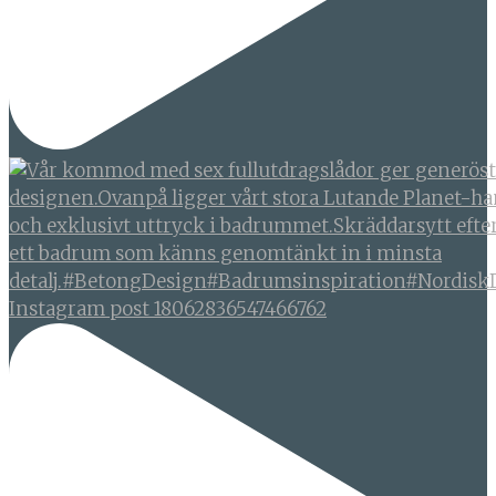
Instagram post 18062836547466762