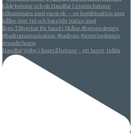
Handfat Vejby i ljusgrå betong - ett lugnt, tidlös