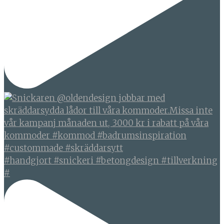
#handgjort #snickeri #betongdesign #tillverkning
#