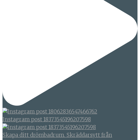
Instagram post 18373545196207598
Skapa ditt drömbadrum. Skräddarsytt från