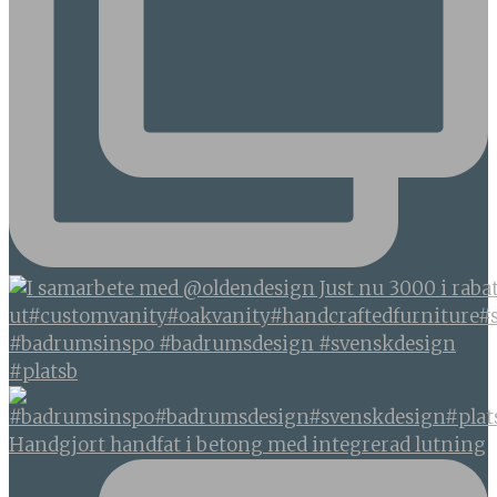
#badrumsinspo #badrumsdesign #svenskdesign
#platsb
Handgjort handfat i betong med integrerad lutning