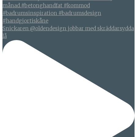
Snickaren @oldendesign jobbar med skräddarsydda
lå