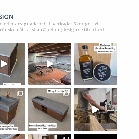
SIGN
der designade och tillverkade i Sverige - vi
a önskemål!
kristian@betongdesign.se för offert