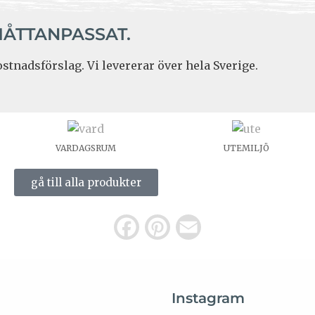
MÅTTANPASSAT.
stnadsförslag. Vi levererar över hela Sverige.
VARDAGSRUM
UTEMILJÖ
gå till alla produkter
F
P
E
a
i
m
c
n
a
Instagram
e
t
i