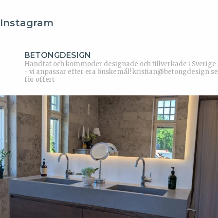
Instagram
BETONGDESIGN
Handfat och kommoder designade och tillverkade i Sverige
- vi anpassar efter era önskemål!
kristian@betongdesign.se
för offert