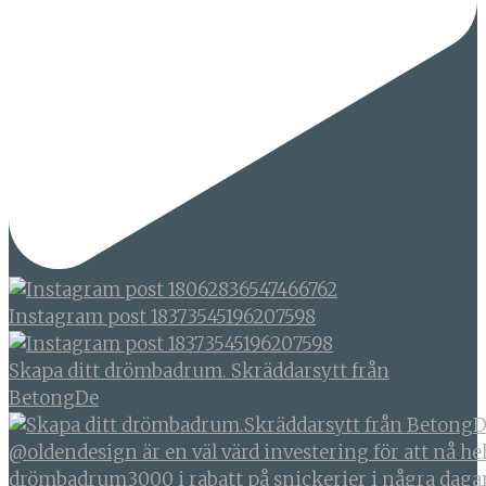
Instagram post 18373545196207598
Skapa ditt drömbadrum. Skräddarsytt från
BetongDe