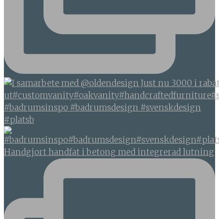
#badrumsinspo #badrumsdesign #svenskdesign
#platsb
Handgjort handfat i betong med integrerad lutning