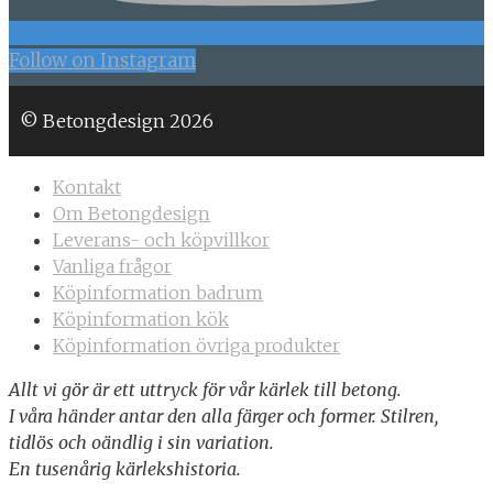
Follow on Instagram
© Betongdesign 2026
Kontakt
Om Betongdesign
Leverans- och köpvillkor
Vanliga frågor
Köpinformation badrum
Köpinformation kök
Köpinformation övriga produkter
Allt vi gör är ett uttryck för vår kärlek till betong.
I våra händer antar den alla färger och former. Stilren,
tidlös och oändlig i sin variation.
En tusenårig kärlekshistoria.