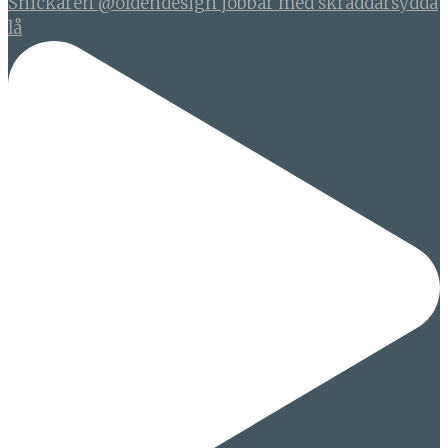
Snickaren @oldendesign jobbar med skräddarsydda
lå