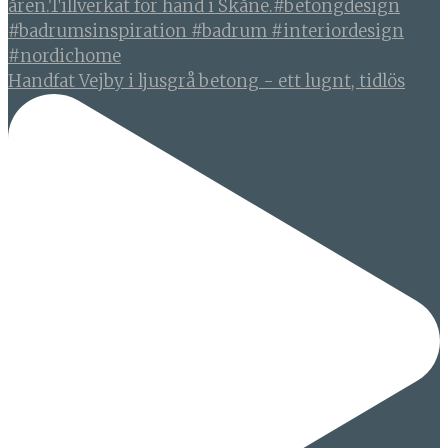
Handfat Vejby i ljusgrå betong - ett lugnt, tidlös