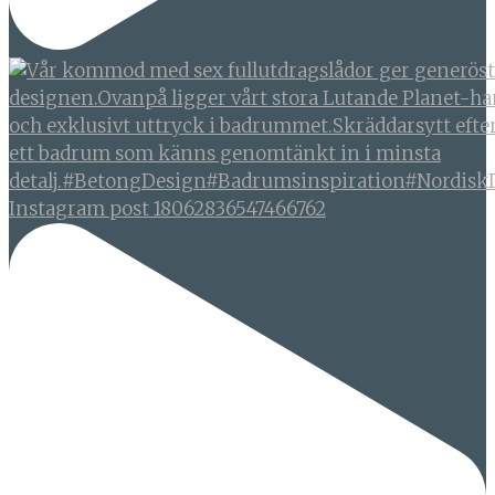
Instagram post 18062836547466762