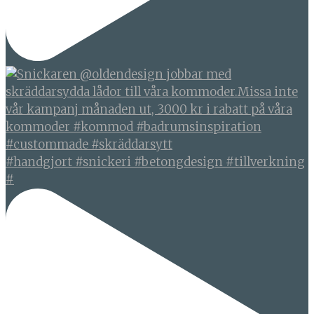
#handgjort #snickeri #betongdesign #tillverkning
#