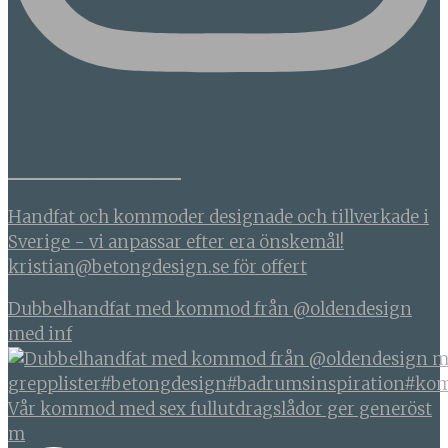
BETONGDESIGN
Handfat och kommoder designade och tillverkade i
Sverige - vi anpassar efter era önskemål!
kristian@betongdesign.se för offert
Dubbelhandfat med kommod från @oldendesign
med inf
Vår kommod med sex fullutdragslådor ger generöst
m