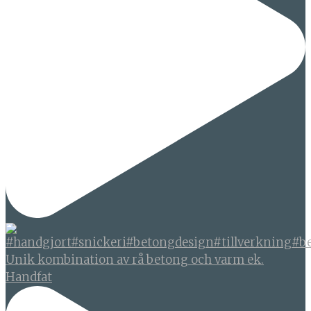
Unik kombination av rå betong och varm ek.
Handfat