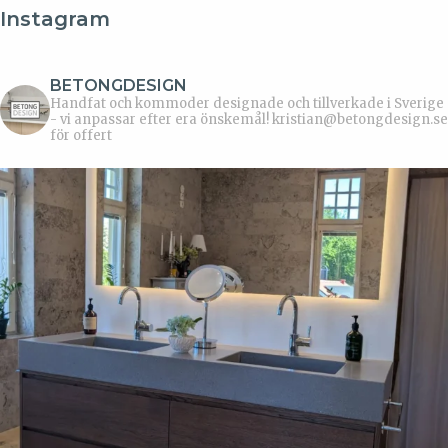
Instagram
BETONGDESIGN
Handfat och kommoder designade och tillverkade i Sverige
- vi anpassar efter era önskemål!
kristian@betongdesign.se
för offert