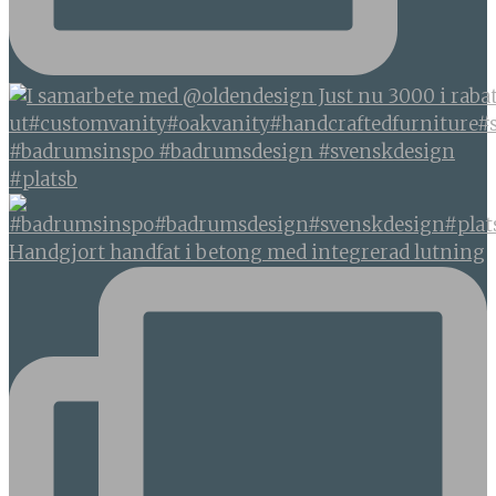
#badrumsinspo #badrumsdesign #svenskdesign
#platsb
Handgjort handfat i betong med integrerad lutning