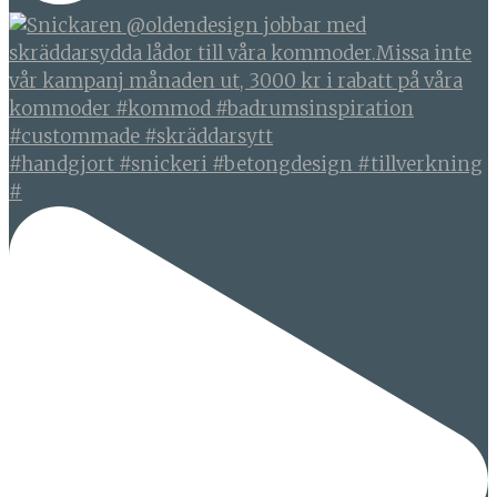
#handgjort #snickeri #betongdesign #tillverkning
#