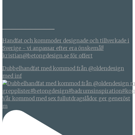
BETONGDESIGN
Handfat och kommoder designade och tillverkade i
Sverige - vi anpassar efter era önskemål!
kristian@betongdesign.se för offert
Dubbelhandfat med kommod från @oldendesign
med inf
Vår kommod med sex fullutdragslådor ger generöst
m