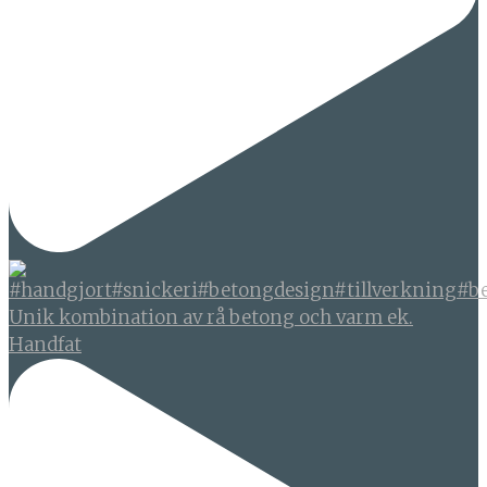
Unik kombination av rå betong och varm ek.
Handfat