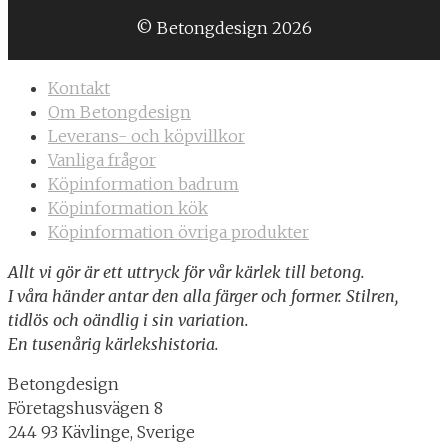
© Betongdesign 2026
Kontakt
Om Betongdesign
Leverans- och köpvillkor
Vanliga frågor
Köpinformation badrum
Köpinformation kök
Köpinformation övriga produkter
Allt vi gör är ett uttryck för vår kärlek till betong.
I våra händer antar den alla färger och former. Stilren,
tidlös och oändlig i sin variation.
En tusenårig kärlekshistoria.
Betongdesign
Företagshusvägen 8
244 93 Kävlinge, Sverige