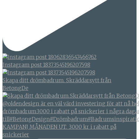
Instagram post 18373545196207598
Skapa ditt drömbadrum. Skräddarsytt från
BetongDe
KAMPANJ MÅNADEN UT. 3000 kr i rabatt på
snickerier