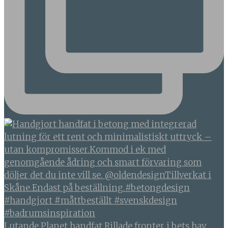
Lutande Planet handfat Rillade fronter i bets hav