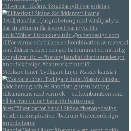
Tillverkat i Skåne. Skräddarsytt i varje detalj.
Mörkare toner. Tydligare linjer. Massiv känsla i
Handfat Vejby i ljusgrå betong - ett lugnt, tidlös