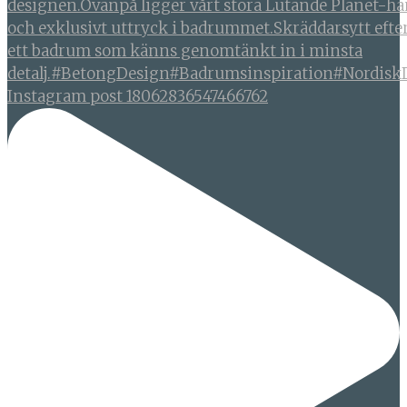
Instagram post 18062836547466762