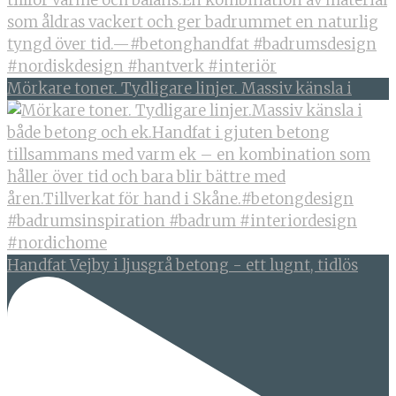
Mörkare toner. Tydligare linjer. Massiv känsla i
Handfat Vejby i ljusgrå betong - ett lugnt, tidlös