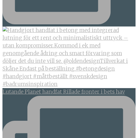
Lutande Planet handfat Rillade fronter i bets hav