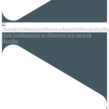
Unik kombination av rå betong och varm ek.
Handfat