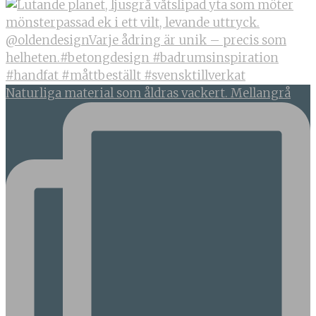
Naturliga material som åldras vackert. Mellangrå