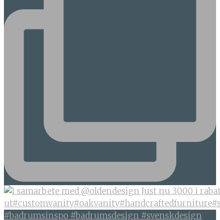
#badrumsinspo #badrumsdesign #svenskdesign