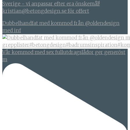
Sverige - vi anpassar efter era önskemål!
kristian@betongdesign.se för offert
Dubbelhandfat med kommod från @oldendesign
med inf
Vår kommod med sex fullutdragslådor ger generöst
m