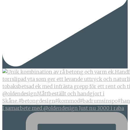
I samarbete med @oldendesign Just nu 3000 i raba