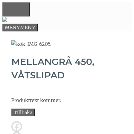
Hoppa
MENY
till
innehåll
MENY
MENY
MELLANGRÅ 450,
VÅTSLIPAD
Produkttext kommer.
Tillbaka