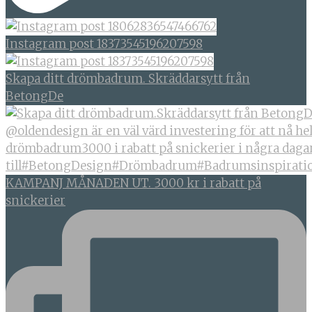
Instagram post 18373545196207598
Skapa ditt drömbadrum. Skräddarsytt från
BetongDe
KAMPANJ MÅNADEN UT. 3000 kr i rabatt på
snickerier