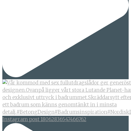
Instagram post 18062836547466762