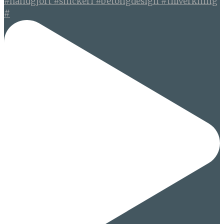
#handgjort #snickeri #betongdesign #tillverkning
#