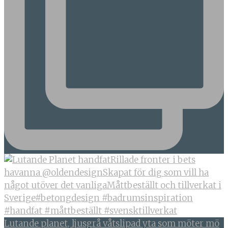
Lutande planet, ljusgrå våtslipad yta som möter mö