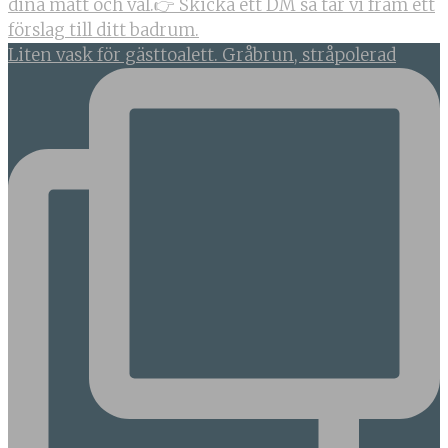
Liten vask för gästtoalett. Gråbrun, stråpolerad