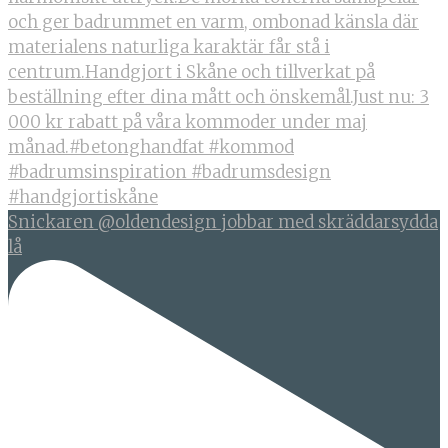
Snickaren @oldendesign jobbar med skräddarsydda
lå