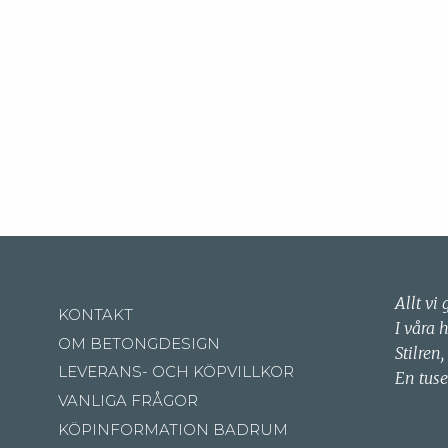
Allt vi 
KONTAKT
I våra 
OM BETONGDESIGN
Stilren,
LEVERANS- OCH KÖPVILLKOR
En tuse
VANLIGA FRÅGOR
KÖPINFORMATION BADRUM