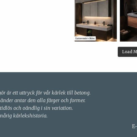
Load M
gör är ett uttryck för vår kärlek till betong.
händer antar den alla färger och former.
 tidlös och oändlig i sin variation.
nårig kärlekshistoria.
E