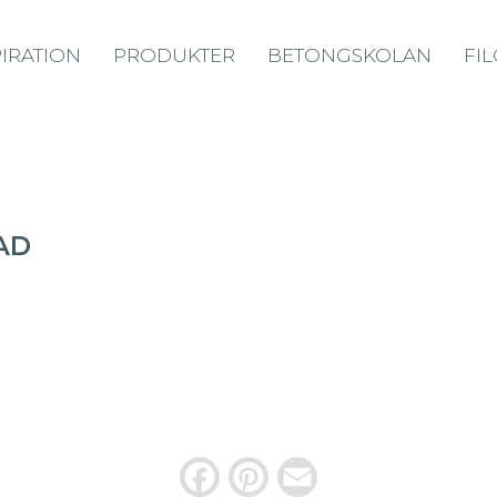
PIRATION
PRODUKTER
BETONGSKOLAN
FI
AD
F
P
E