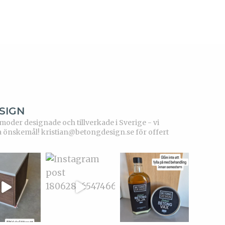
SIGN
der designade och tillverkade i Sverige - vi
a önskemål!
kristian@betongdesign.se för offert