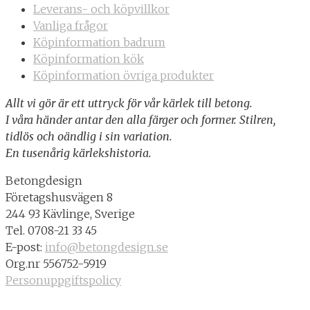
Leverans- och köpvillkor
Vanliga frågor
Köpinformation badrum
Köpinformation kök
Köpinformation övriga produkter
Allt vi gör är ett uttryck för vår kärlek till betong.
I våra händer antar den alla färger och former. Stilren,
tidlös och oändlig i sin variation.
En tusenårig kärlekshistoria.
Betongdesign
Företagshusvägen 8
244 93 Kävlinge, Sverige
Tel. 0708-21 33 45
E-post:
info@betongdesign.se
Org.nr 556752-5919
Personuppgiftspolicy