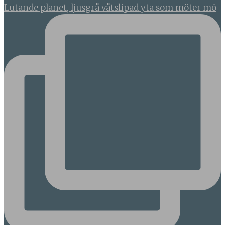
Lutande planet, ljusgrå våtslipad yta som möter mö