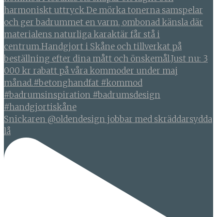
Snickaren @oldendesign jobbar med skräddarsydda
lå