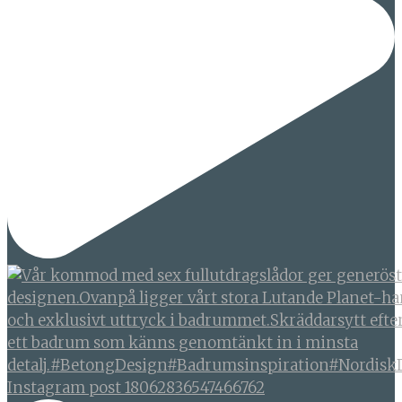
Instagram post 18062836547466762