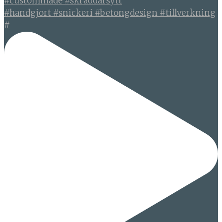
#handgjort #snickeri #betongdesign #tillverkning
#