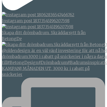
Instagram post 18373545196207598
Skapa ditt drömbadrum. Skräddarsytt från
BetongDe
KAMPANJ MÅNADEN UT. 3000 kr i rabatt på
snickerier