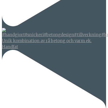
Unik kombination av rå betong och varm ek.
Handfat