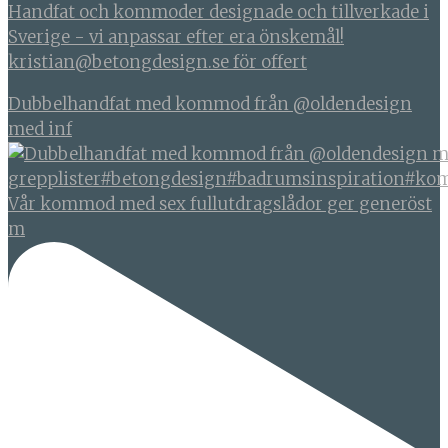
Handfat och kommoder designade och tillverkade i
Sverige - vi anpassar efter era önskemål!
kristian@betongdesign.se för offert
Dubbelhandfat med kommod från @oldendesign
med inf
Vår kommod med sex fullutdragslådor ger generöst
m