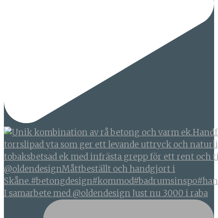
I samarbete med @oldendesign Just nu 3000 i raba