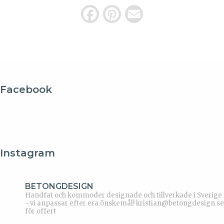
F
P
E
a
i
m
c
n
a
e
t
i
b
e
l
Facebook
o
r
o
e
k
s
Instagram
t
BETONGDESIGN
Handfat och kommoder designade och tillverkade i Sverige
- vi anpassar efter era önskemål!
kristian@betongdesign.se
för offert