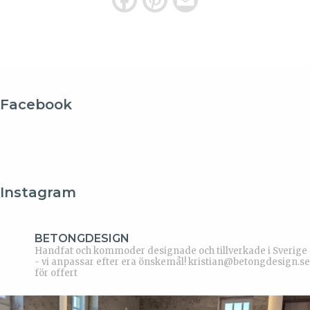
F
P
E
a
i
m
c
n
a
e
t
i
b
e
l
Facebook
o
r
o
e
k
s
Instagram
t
BETONGDESIGN
Handfat och kommoder designade och tillverkade i Sverige
- vi anpassar efter era önskemål!
kristian@betongdesign.se
för offert