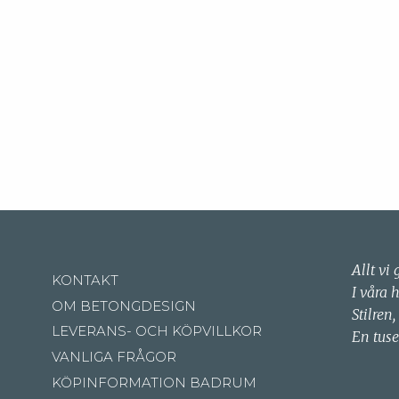
Allt vi 
KONTAKT
I våra 
OM BETONGDESIGN
Stilren,
LEVERANS- OCH KÖPVILLKOR
En tuse
VANLIGA FRÅGOR
KÖPINFORMATION BADRUM