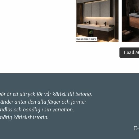
Load M
gör är ett uttryck för vår kärlek till betong.
händer antar den alla färger och former.
 tidlös och oändlig i sin variation.
nårig kärlekshistoria.
E