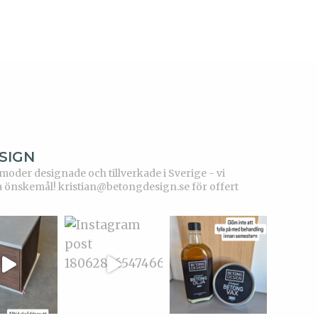
SIGN
der designade och tillverkade i Sverige - vi
a önskemål!
kristian@betongdesign.se för offert