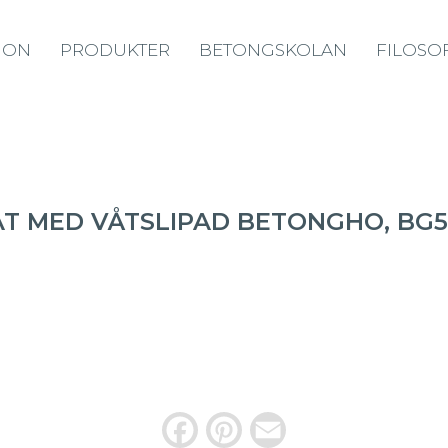
ION
PRODUKTER
BETONGSKOLAN
FILOSOF
AT MED VÅTSLIPAD BETONGHO, BG
F
P
E