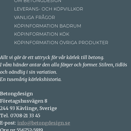
OM BETONGDESIGN
LEVERANS- OCH KÖPVILLKOR
VANLIGA FRÅGOR
KÖPINFORMATION BADRUM
KÖPINFORMATION KÖK
KÖPINFORMATION ÖVRIGA PRODUKTER
Allt vi gör är ett uttryck för vår kärlek till betong.
I våra händer antar den alla färger och former. Stilren, tidlös
och oändlig i sin variation.
En tusenårig kärlekshistoria.
Betongdesign
Företagshusvägen 8
244 93 Kävlinge, Sverige
Tel. 0708-21 33 45
E-post:
info@betongdesign.se
Org.nr 556752-5919