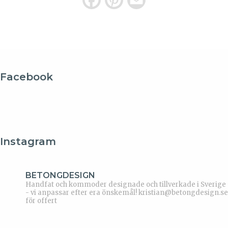
F
P
E
a
i
m
c
n
a
e
t
i
b
e
l
Facebook
o
r
o
e
k
s
Instagram
t
BETONGDESIGN
Handfat och kommoder designade och tillverkade i Sverige
- vi anpassar efter era önskemål!
kristian@betongdesign.se
för offert