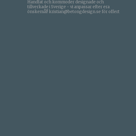
Handfat och kommoder designade och
tillverkade i Sverige - vi anpassar efter era
önskemål!
kristian@betongdesign.se för offert