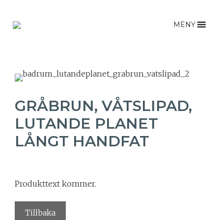
Hoppa
till
MENY
innehåll
GRÅBRUN, VÅTSLIPAD,
LUTANDE PLANET
LÅNGT HANDFAT
Produkttext kommer.
Tillbaka