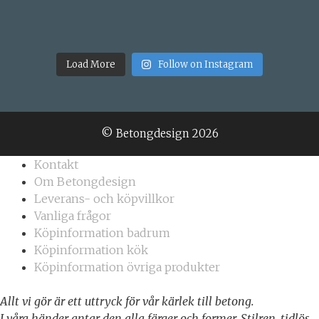
Load More
Follow on Instagram
© Betongdesign 2026
Kontakt
Om Betongdesign
Leverans- och köpvillkor
Vanliga frågor
Köpinformation badrum
Köpinformation kök
Köpinformation övriga produkter
Allt vi gör är ett uttryck för vår kärlek till betong.
I våra händer antar den alla färger och former. Stilren, tidlös