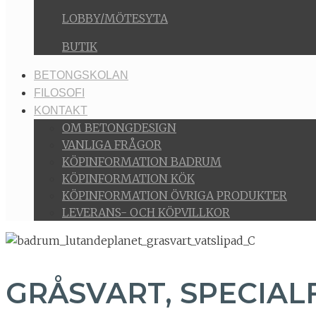
LOBBY/MÖTESYTA
BUTIK
BETONGSKOLAN
FILOSOFI
KONTAKT
OM BETONGDESIGN
VANLIGA FRÅGOR
KÖPINFORMATION BADRUM
KÖPINFORMATION KÖK
KÖPINFORMATION ÖVRIGA PRODUKTER
LEVERANS- OCH KÖPVILLKOR
GRÅSVART, SPECIAL