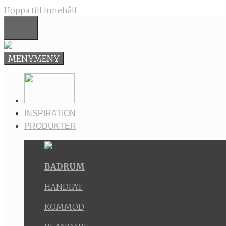
Hoppa till innehåll
MENY
MENY
MENY
INSPIRATION
PRODUKTER
BADRUM
HANDFAT
KOMMOD