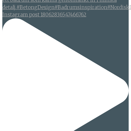
Instagram post 18062836547466762