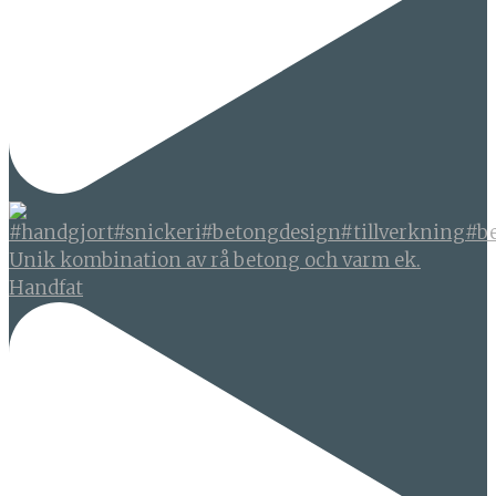
Unik kombination av rå betong och varm ek.
Handfat