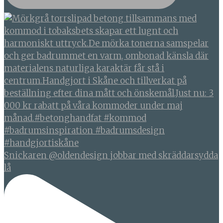
Snickaren @oldendesign jobbar med skräddarsydda
lå