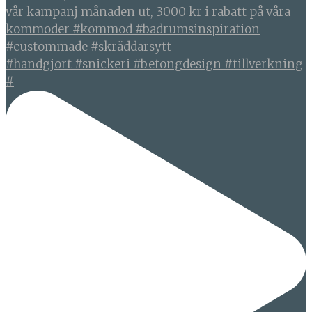
#handgjort #snickeri #betongdesign #tillverkning
#