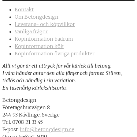
Kontakt
Om Betongdesign
Leverans- och köpvillkor
Vanliga frågor
Köpinformation badrum
Köpinformation kök
Köpinformation övriga produkter
Allt vi gör är ett uttryck för vår kärlek till betong.
I våra händer antar den alla färger och former. Stilren,
tidlös och oändlig i sin variation.
En tusenårig kärlekshistoria.
Betongdesign
Företagshusvägen 8
244 93 Kävlinge, Sverige
Tel. 0708-21 33 45
E-post:
info@betongdesign.se
Org.nr 556752-5919