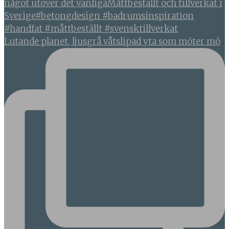
Lutande planet, ljusgrå våtslipad yta som möter mö