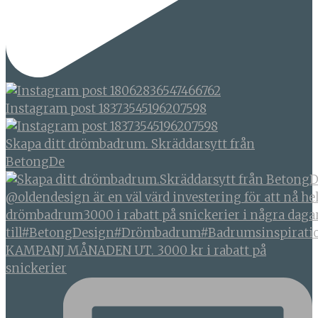
Instagram post 18373545196207598
Skapa ditt drömbadrum. Skräddarsytt från
BetongDe
KAMPANJ MÅNADEN UT. 3000 kr i rabatt på
snickerier