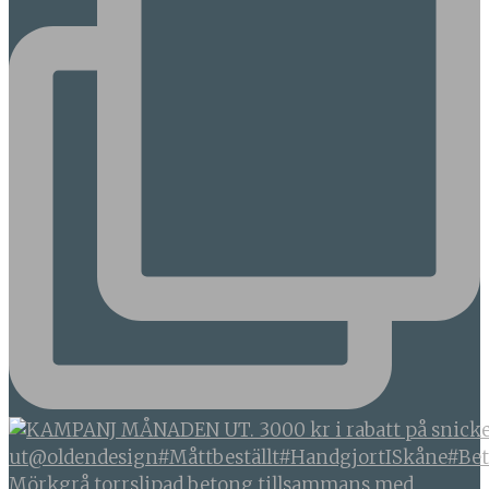
Mörkgrå torrslipad betong tillsammans med