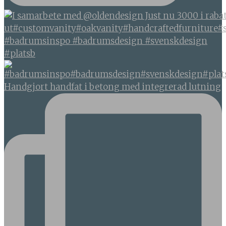
#badrumsinspo #badrumsdesign #svenskdesign
#platsb
Handgjort handfat i betong med integrerad lutning