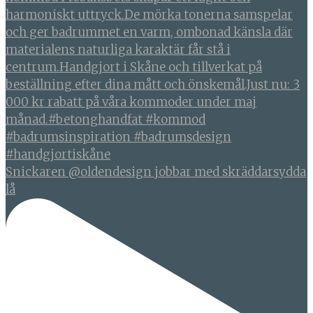
Snickaren @oldendesign jobbar med skräddarsydda
lå