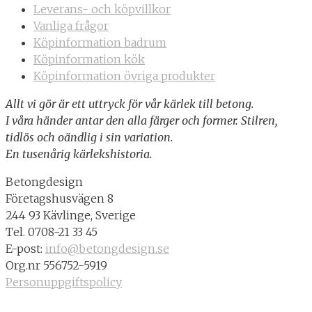
Leverans- och köpvillkor
Vanliga frågor
Köpinformation badrum
Köpinformation kök
Köpinformation övriga produkter
Allt vi gör är ett uttryck för vår kärlek till betong.
I våra händer antar den alla färger och former. Stilren,
tidlös och oändlig i sin variation.
En tusenårig kärlekshistoria.
Betongdesign
Företagshusvägen 8
244 93 Kävlinge, Sverige
Tel. 0708-21 33 45
E-post:
info@betongdesign.se
Org.nr 556752-5919
Personuppgiftspolicy