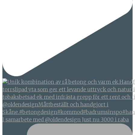
I samarbete med @oldendesign Just nu 3000 i raba