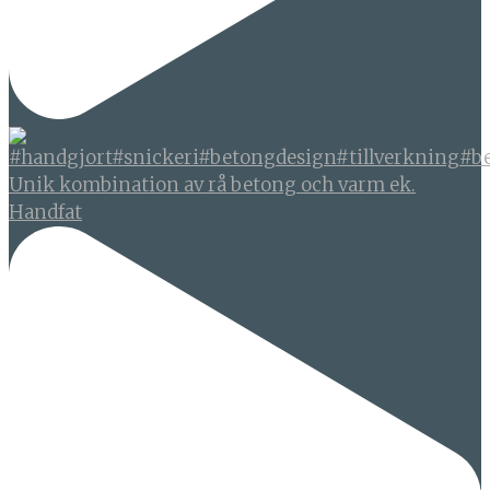
Unik kombination av rå betong och varm ek.
Handfat