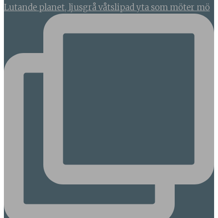
Lutande planet, ljusgrå våtslipad yta som möter mö