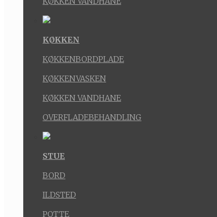
KØKKEN VANDHANE
KØKKEN
KØKKENBORDPLADE
KØKKENVASKEN
KØKKEN VANDHANE
OVERFLADEBEHANDLING
STUE
BORD
ILDSTED
POTTE