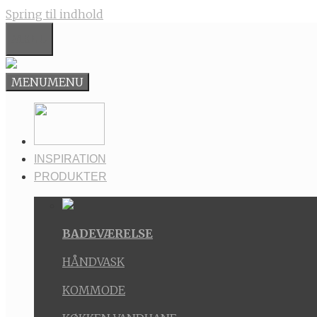
Spring til indhold
MENU
MENU
MENU
INSPIRATION
PRODUKTER
BADEVÆRELSE
HÅNDVASK
KOMMODE